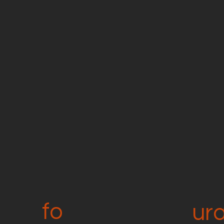
fo
ur