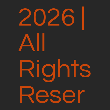
2026 |
All
Rights
Reser