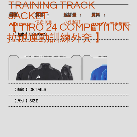
TRAINING TRACK
JACKET
​品牌 ：
​質料 ：
​貨存 ：
​起訂量 ：
停產限量
八件起訂
【 TIRO 24 COMPETITION
100% 再生聚酯珠
ADIDAS
地
拉鏈運動訓練外套 】
【 顏色 】COLORS
【 細節 】DETAILS
【 尺寸 】SIZE