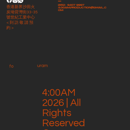
-
(852）9407 9997
香港新界沙田火
4.00am.production@gmail.c
om
炭坳背灣街33-35
號世紀工業中心
< 到 訪 敬 請 預
約 >
uram
fo
4:00AM
2026 | All
Rights
Reserved