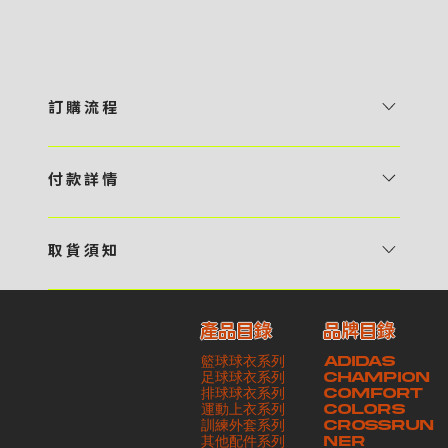
訂 購 流 程
1 / 挑選款式及設計 貴客可瀏覽 4:00AM 官方網站或親臨工作室〈 需
預 約 〉，參看官網上的商品目錄和作品照片去選擇心儀的款式，同時可
付 款 詳 情
自行設計，根據個人喜好去配置顏色、文字，圖像以及大小比例 任何款
貴客可選擇以下方式繳付貨款： ・ 親臨工作室現金支付 < 需 預 約 >
式設計上的問題，歡迎向 4AM 團隊職員查詢 2 / 提交定制資料及獲取
・ Payme ・ 現金機入數 ・ 銀行櫃檯入數 ・ ATM自動櫃員機轉帳 ・
報價 貴客可透過電郵方式或 WhatsApp 平台提交定製資料，4AM 團
取 貨 須 知
e-Banking 網上銀行 ・ 轉數快 FPS ・ 公司 / 個人劃線支票 - 貴客所
隊會盡快聯絡貴客，進一步確認款式設計上的細節，並根據訂購內容進行
貴客可選擇以下方式提取所訂購之貨品： ​・ 工作室自取 < 需 預 約 > ｜
訂購之金額以港幣計算 - 本公司將依據貴客所提供之電郵地址發送貨款
報價 3 / 確實訂單及緻付訂金 4AM 團隊依照訂購細項製作設計稿件及
請與4AM團隊職員聯絡預約取貨時間｜​ ・ GoGoVan ｜即日完成配送
交易單據。如貴客欲更改電郵地址，請與 4AM 團隊聯絡 - 貴客的付款
相關價目，貴客最終確認後將獲取正式完整單據，請安排繳付貨款訂金以
產品目錄
品牌目錄
服務｜運費由貴客現金支付司機｜ ・ 順豐速運 ｜貨件運送需要多於2－
記錄可透過電郵 或 WhatsApp平台（ 請註明訂單編號 ）交予4AM 團
啟動貨品製作 4 / 商品印製 訂金核實後，4AM 團隊將隨即開始製作 5
籃球球衣系列
ADIDAS
3個工作天｜到付｜​ - 貴客請於貨品可取日起之 10 個工作天內安排提取
隊核實有關款項 - 任何轉帳或換匯交易手續費等額外費用，一概不歸屬
/ 貨品提取 商品製作完成後，4AM 團隊將聯絡貴客安排貨款餘額及提取
足球球衣系列
CHAMPION
貨品，如逾期未取，本公司將不予保存相關貨品。有關貨款訂金將不予歸
本公司之責任 - 貴客請於收獲本公司正式訂購單據後 3 個工作天內安排
排球球衣系列
貨品。貴客可選擇最適合的付款方式以及取貨安排
COMFORT
運動上衣系列
COLORS
還，貴客仍須負責貨款餘額 - 貴客請於收貨時小心核對貨品數量及檢查
付款。如未能按期繳付所需款項，貴客須緻交因逾期所衍生之額外行政費
訓練外套系列
CROSSRUN
貨品品質 - 基於 S.F. Express / GoGoVan 等託運商為第三方服務，
用
其他配件系列
NER