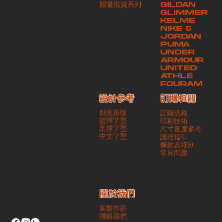
​限量現貨系列
GILDAN
本公司將保證貨品安全到達第三方手中。如第三方在運送過程中引致任何
GLIMMER
有關貨品之遺失、損毀、誤投或運送延誤，本公司一律不負責
KELME
NIKE &
JORDAN
PUMA
UNDER
ARMOUR
UNITED
ATHLE
FOURAM
訂購相關
設計參考
創意排版
訂購流程
籃球字型
印刷技術
足球字型
尺寸量度參考
​中文字型
護理指引
條款及細則
​常見問題
​關於我們
客製作品
聯絡我們