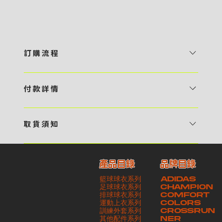
訂 購 流 程
1 / 挑選款式及設計 貴客可瀏覽 4:00AM 官方網站或親臨工作室〈 需
預 約 〉，參看官網上的商品目錄和作品照片去選擇心儀的款式，同時可
付 款 詳 情
自行設計，根據個人喜好去配置顏色、文字，圖像以及大小比例 任何款
貴客可選擇以下方式繳付貨款： ・ 親臨工作室現金支付 < 需 預 約 >
式設計上的問題，歡迎向 4AM 團隊職員查詢 2 / 提交定制資料及獲取
・ Payme ・ 現金機入數 ・ 銀行櫃檯入數 ・ ATM自動櫃員機轉帳 ・
報價 貴客可透過電郵方式或 WhatsApp 平台提交定製資料，4AM 團
取 貨 須 知
e-Banking 網上銀行 ・ 轉數快 FPS ・ 公司 / 個人劃線支票 - 貴客所
隊會盡快聯絡貴客，進一步確認款式設計上的細節，並根據訂購內容進行
貴客可選擇以下方式提取所訂購之貨品： ​・ 工作室自取 < 需 預 約 > ｜
訂購之金額以港幣計算 - 本公司將依據貴客所提供之電郵地址發送貨款
報價 3 / 確實訂單及緻付訂金 4AM 團隊依照訂購細項製作設計稿件及
請與4AM團隊職員聯絡預約取貨時間｜​ ・ GoGoVan ｜即日完成配送
交易單據。如貴客欲更改電郵地址，請與 4AM 團隊聯絡 - 貴客的付款
相關價目，貴客最終確認後將獲取正式完整單據，請安排繳付貨款訂金以
產品目錄
品牌目錄
服務｜運費由貴客現金支付司機｜ ・ 順豐速運 ｜貨件運送需要多於2－
記錄可透過電郵 或 WhatsApp平台（ 請註明訂單編號 ）交予4AM 團
啟動貨品製作 4 / 商品印製 訂金核實後，4AM 團隊將隨即開始製作 5
籃球球衣系列
ADIDAS
3個工作天｜到付｜​ - 貴客請於貨品可取日起之 10 個工作天內安排提取
隊核實有關款項 - 任何轉帳或換匯交易手續費等額外費用，一概不歸屬
/ 貨品提取 商品製作完成後，4AM 團隊將聯絡貴客安排貨款餘額及提取
足球球衣系列
CHAMPION
貨品，如逾期未取，本公司將不予保存相關貨品。有關貨款訂金將不予歸
本公司之責任 - 貴客請於收獲本公司正式訂購單據後 3 個工作天內安排
排球球衣系列
貨品。貴客可選擇最適合的付款方式以及取貨安排
COMFORT
運動上衣系列
COLORS
還，貴客仍須負責貨款餘額 - 貴客請於收貨時小心核對貨品數量及檢查
付款。如未能按期繳付所需款項，貴客須緻交因逾期所衍生之額外行政費
訓練外套系列
CROSSRUN
貨品品質 - 基於 S.F. Express / GoGoVan 等託運商為第三方服務，
用
其他配件系列
NER