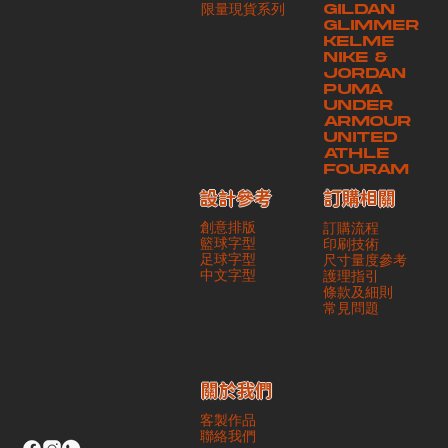
​限量現貨系列
GILDAN
本公司將保證貨品安全到達第三方手中。如第三方在運送過程中引致任何
GLIMMER
有關貨品之遺失、損毀、誤投或運送延誤，本公司一律不負責
KELME
NIKE &
JORDAN
PUMA
UNDER
ARMOUR
UNITED
ATHLE
FOURAM
訂購相關
設計參考
創意排版
訂購流程
籃球字型
印刷技術
足球字型
尺寸量度參考
​中文字型
護理指引
條款及細則
​常見問題
​關於我們
客製作品
聯絡我們