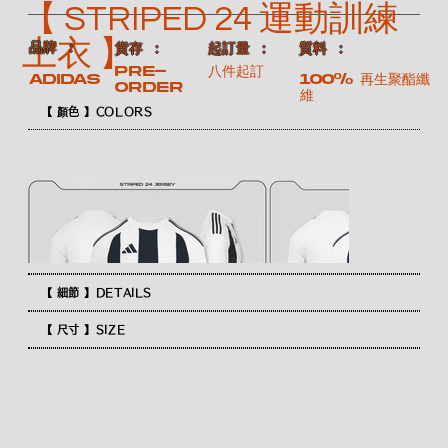
【 STRIPED 24 運動訓練
上衣 】
​品牌 ：
​質料 ：
​貨存 ：
​起訂量 ：
Pre-
八件起訂
100% 再生聚酯纖
ADIDAS
order
維
【 顏色 】COLORS
【 細節 】DETAILS
【 尺寸 】SIZE