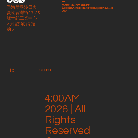
-
(852）9407 9997
香港新界沙田火
4.00am.production@gmail.c
om
炭坳背灣街33-35
號世紀工業中心
< 到 訪 敬 請 預
約 >
uram
fo
4:00AM
2026 | All
Rights
Reserved