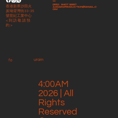
-
(852）9407 9997
香港新界沙田火
4.00am.production@gmail.c
om
炭坳背灣街33-35
號世紀工業中心
< 到 訪 敬 請 預
約 >
uram
fo
4:00AM
2026 | All
Rights
Reserved