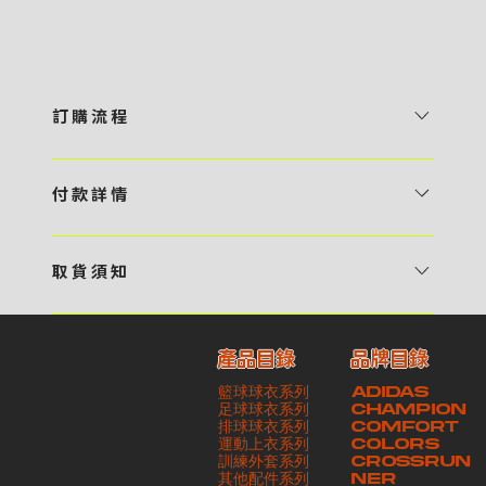
訂 購 流 程
1 / 挑選款式及設計 貴客可瀏覽 4:00AM 官方網站或親臨工作室〈 需
預 約 〉，參看官網上的商品目錄和作品照片去選擇心儀的款式，同時可
付 款 詳 情
自行設計，根據個人喜好去配置顏色、文字，圖像以及大小比例 任何款
貴客可選擇以下方式繳付貨款： ・ 親臨工作室現金支付 < 需 預 約 >
式設計上的問題，歡迎向 4AM 團隊職員查詢 2 / 提交定制資料及獲取
・ Payme ・ 現金機入數 ・ 銀行櫃檯入數 ・ ATM自動櫃員機轉帳 ・
報價 貴客可透過電郵方式或 WhatsApp 平台提交定製資料，4AM 團
取 貨 須 知
e-Banking 網上銀行 ・ 轉數快 FPS ・ 公司 / 個人劃線支票 - 貴客所
隊會盡快聯絡貴客，進一步確認款式設計上的細節，並根據訂購內容進行
貴客可選擇以下方式提取所訂購之貨品： ​・ 工作室自取 < 需 預 約 > ｜
訂購之金額以港幣計算 - 本公司將依據貴客所提供之電郵地址發送貨款
報價 3 / 確實訂單及緻付訂金 4AM 團隊依照訂購細項製作設計稿件及
請與4AM團隊職員聯絡預約取貨時間｜​ ・ GoGoVan ｜即日完成配送
交易單據。如貴客欲更改電郵地址，請與 4AM 團隊聯絡 - 貴客的付款
相關價目，貴客最終確認後將獲取正式完整單據，請安排繳付貨款訂金以
產品目錄
品牌目錄
服務｜運費由貴客現金支付司機｜ ・ 順豐速運 ｜貨件運送需要多於2－
記錄可透過電郵 或 WhatsApp平台（ 請註明訂單編號 ）交予4AM 團
啟動貨品製作 4 / 商品印製 訂金核實後，4AM 團隊將隨即開始製作 5
籃球球衣系列
ADIDAS
3個工作天｜到付｜​ - 貴客請於貨品可取日起之 10 個工作天內安排提取
隊核實有關款項 - 任何轉帳或換匯交易手續費等額外費用，一概不歸屬
/ 貨品提取 商品製作完成後，4AM 團隊將聯絡貴客安排貨款餘額及提取
足球球衣系列
CHAMPION
貨品，如逾期未取，本公司將不予保存相關貨品。有關貨款訂金將不予歸
本公司之責任 - 貴客請於收獲本公司正式訂購單據後 3 個工作天內安排
排球球衣系列
貨品。貴客可選擇最適合的付款方式以及取貨安排
COMFORT
運動上衣系列
COLORS
還，貴客仍須負責貨款餘額 - 貴客請於收貨時小心核對貨品數量及檢查
付款。如未能按期繳付所需款項，貴客須緻交因逾期所衍生之額外行政費
訓練外套系列
CROSSRUN
貨品品質 - 基於 S.F. Express / GoGoVan 等託運商為第三方服務，
用
其他配件系列
NER