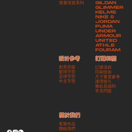
​限量現貨系列
GILDAN
本公司將保證貨品安全到達第三方手中。如第三方在運送過程中引致任何
GLIMMER
有關貨品之遺失、損毀、誤投或運送延誤，本公司一律不負責
KELME
NIKE &
JORDAN
PUMA
UNDER
ARMOUR
UNITED
ATHLE
FOURAM
訂購相關
設計參考
創意排版
訂購流程
籃球字型
印刷技術
足球字型
尺寸量度參考
​中文字型
護理指引
條款及細則
​常見問題
​關於我們
客製作品
聯絡我們