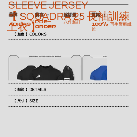
SLEEVE JERSEY
【 SQUADRA 25 長袖訓練
​品牌 ：
​質料 ：
​貨存 ：
​起訂量 ：
Pre-
八件起訂
上衣 】
100% 再生聚酯纖
ADIDAS
order
維
【 顏色 】COLORS
【 細節 】DETAILS
【 尺寸 】SIZE