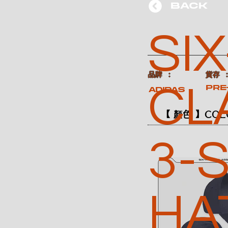
BACK
SI
​品牌 ：
​貨存 
CL
Pre
ADIDAS
【 顏色 】COL
3-
HA