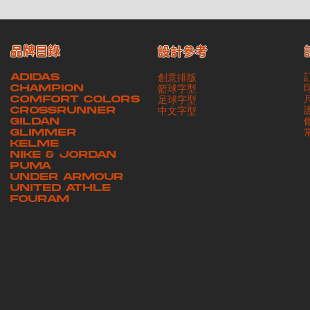
品牌目錄
設計參考
ADIDAS
創意排版
CHAMPION
籃球字型
COMFORT COLORS
足球字型
CROSSRUNNER
​中文字型
GILDAN
GLIMMER
KELME
NIKE & JORDAN
PUMA
UNDER ARMOUR
UNITED ATHLE
FOURAM