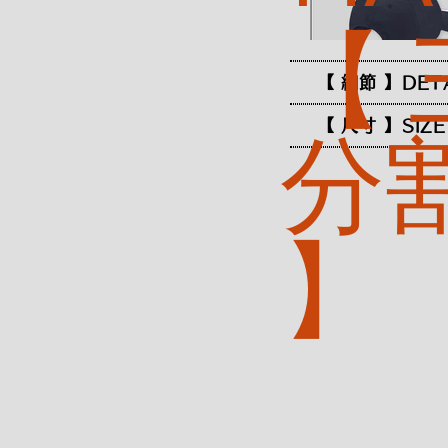
【
【 細節 】DET
【 尺寸 】SIZE
分
】