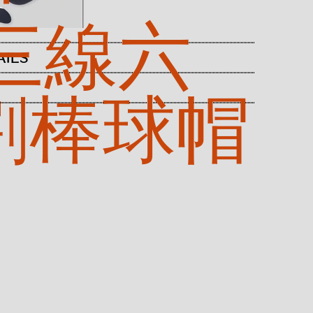
 三線六
AILS
割棒球帽