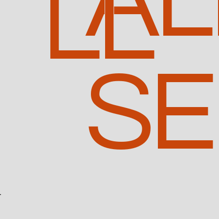
AL
LL
SE