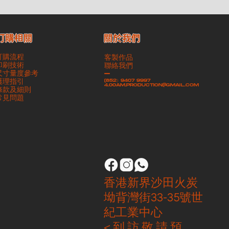
​關於我們
訂購相關
訂購流程
客製作品
印刷技術
聯絡我們
尺寸量度參考
-
護理指引
(852）9407 9997
4.00am.production@gmail.com
條款及細則
​常見問題
香港新界沙田火炭
坳背灣街33-35號世
紀工業中心
< 到 訪 敬 請 預