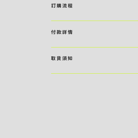
訂 購 流 程
1 / 挑選款式及設計 貴客可瀏覽 4:00AM 官方
任何款式設計上的問題，歡迎向 4AM 團隊職員查詢 2 
付 款 詳 情
訂購內容進行報價 3 / 確實訂單及緻付訂金 4AM 團
隊將隨即開始製作 5 / 貨品提取 商品製作完成後，4
貴客可選擇以下方式繳付貨款： ・ 親臨工作室現金支付 < 需 預
- 貴客所訂購之金額以港幣計算 - 本公司將依據貴客所提
取 貨 須 知
）交予4AM 團隊核實有關款項 - 任何轉帳或換匯交易
期所衍生之額外行政費用
貴客可選擇以下方式提取所訂購之貨品： ​・ 工作室自取 <
多於2－3個工作天｜到付｜​ - 貴客請於貨品可取日起
貨品數量及檢查貨品品質 - 基於 S.F. Express
司一律不負責