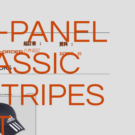
X-PANEL
​起訂量 ：
：
​質料 ：
ASSIC
八件起訂
-order
100% 棉
ORS
STRIPES
T