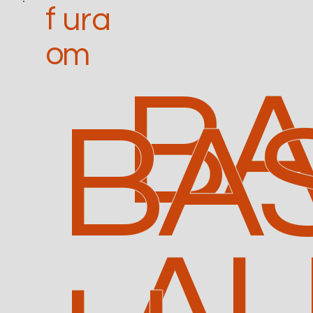
f
ura
o
m
BA
BA