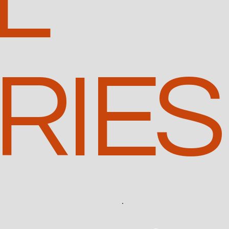
L
RIES