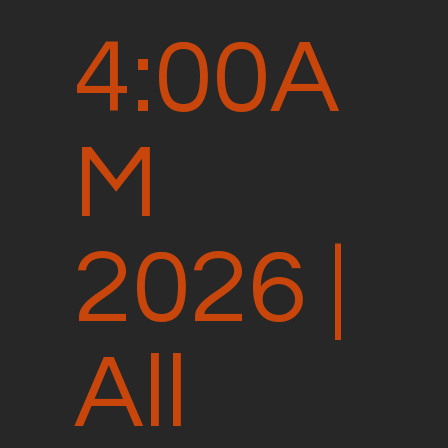
4:00A
M
2026 |
All