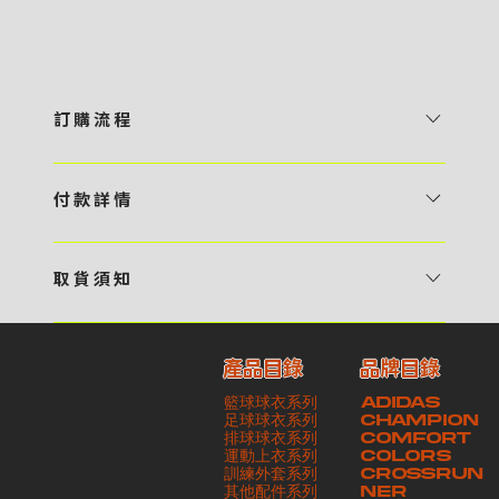
訂 購 流 程
1 / 挑選款式及設計 貴客可瀏覽 4:00AM 官方網站或親臨工作室〈 需
預 約 〉，參看官網上的商品目錄和作品照片去選擇心儀的款式，同時可
付 款 詳 情
自行設計，根據個人喜好去配置顏色、文字，圖像以及大小比例 任何款
貴客可選擇以下方式繳付貨款： ・ 親臨工作室現金支付 < 需 預 約 >
式設計上的問題，歡迎向 4AM 團隊職員查詢 2 / 提交定制資料及獲取
・ Payme ・ 現金機入數 ・ 銀行櫃檯入數 ・ ATM自動櫃員機轉帳 ・
報價 貴客可透過電郵方式或 WhatsApp 平台提交定製資料，4AM 團
取 貨 須 知
e-Banking 網上銀行 ・ 轉數快 FPS ・ 公司 / 個人劃線支票 - 貴客所
隊會盡快聯絡貴客，進一步確認款式設計上的細節，並根據訂購內容進行
貴客可選擇以下方式提取所訂購之貨品： ​・ 工作室自取 < 需 預 約 > ｜
訂購之金額以港幣計算 - 本公司將依據貴客所提供之電郵地址發送貨款
報價 3 / 確實訂單及緻付訂金 4AM 團隊依照訂購細項製作設計稿件及
請與4AM團隊職員聯絡預約取貨時間｜​ ・ GoGoVan ｜即日完成配送
交易單據。如貴客欲更改電郵地址，請與 4AM 團隊聯絡 - 貴客的付款
相關價目，貴客最終確認後將獲取正式完整單據，請安排繳付貨款訂金以
產品目錄
品牌目錄
服務｜運費由貴客現金支付司機｜ ・ 順豐速運 ｜貨件運送需要多於2－
記錄可透過電郵 或 WhatsApp平台（ 請註明訂單編號 ）交予4AM 團
啟動貨品製作 4 / 商品印製 訂金核實後，4AM 團隊將隨即開始製作 5
籃球球衣系列
ADIDAS
3個工作天｜到付｜​ - 貴客請於貨品可取日起之 10 個工作天內安排提取
隊核實有關款項 - 任何轉帳或換匯交易手續費等額外費用，一概不歸屬
/ 貨品提取 商品製作完成後，4AM 團隊將聯絡貴客安排貨款餘額及提取
足球球衣系列
CHAMPION
貨品，如逾期未取，本公司將不予保存相關貨品。有關貨款訂金將不予歸
本公司之責任 - 貴客請於收獲本公司正式訂購單據後 3 個工作天內安排
排球球衣系列
貨品。貴客可選擇最適合的付款方式以及取貨安排
COMFORT
運動上衣系列
COLORS
還，貴客仍須負責貨款餘額 - 貴客請於收貨時小心核對貨品數量及檢查
付款。如未能按期繳付所需款項，貴客須緻交因逾期所衍生之額外行政費
訓練外套系列
CROSSRUN
貨品品質 - 基於 S.F. Express / GoGoVan 等託運商為第三方服務，
用
其他配件系列
NER