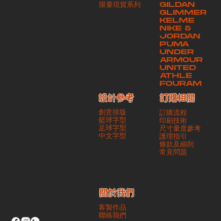
​限量現貨系列
GILDAN
本公司將保證貨品安全到達第三方手中。如第三方在運送過程中引致任何
GLIMMER
有關貨品之遺失、損毀、誤投或運送延誤，本公司一律不負責
KELME
NIKE &
JORDAN
PUMA
UNDER
ARMOUR
UNITED
ATHLE
FOURAM
訂購相關
設計參考
創意排版
訂購流程
籃球字型
印刷技術
足球字型
尺寸量度參考
​中文字型
護理指引
條款及細則
​常見問題
​關於我們
客製作品
聯絡我們