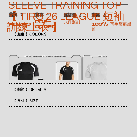
SLEEVE TRAINING TOP
【 TIRO 26 LEAGUE 短袖
​品牌 ：
​質料 ：
​貨存 ：
​起訂量 ：
Pre-
八件起訂
訓練上衣 】
100% 再生聚酯纖
ADIDAS
order
維
【 顏色 】COLORS
【 細節 】DETAILS
【 尺寸 】SIZE