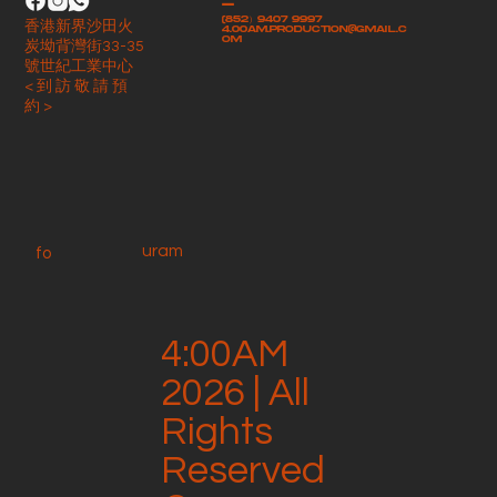
-
(852）9407 9997
香港新界沙田火
4.00am.production@gmail.c
om
炭坳背灣街33-35
號世紀工業中心
< 到 訪 敬 請 預
約 >
uram
fo
4:00AM
2026 | All
Rights
Reserved