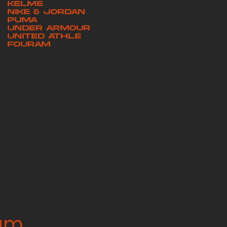
KELME
NIKE & JORDAN
PUMA
UNDER ARMOUR
UNITED ATHLE
FOURAM
am