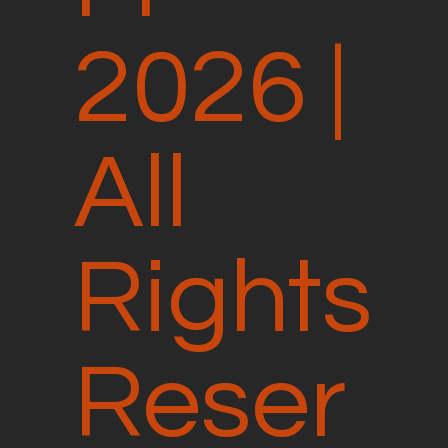
2026 |
All
Rights
Reser