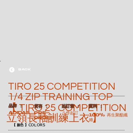
BACK
TIRO 25 COMPETITION
1/4 ZIP TRAINING TOP
【 TIRO 25 COMPETITION
​品牌 ：
​質料 ：
​貨存 ：
​起訂量 ：
ADIDAS
Pre-
八件起訂
100% 再生聚酯纖
立領長袖訓練上衣 】
order
維
【 顏色 】COLORS