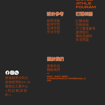
ATHLE
FOURAM
訂購相關
設計參考
創意排版
訂購流程
籃球字型
印刷技術
足球字型
尺寸量度參考
​中文字型
護理指引
條款及細則
​常見問題
​關於我們
客製作品
聯絡我們
-
(852）9407 9997
香港新界沙田火
4.00am.production@gmail.c
om
炭坳背灣街33-35
號世紀工業中心
< 到 訪 敬 請 預
約 >