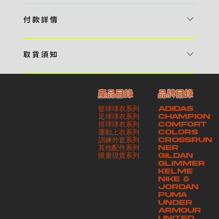
1 / 挑選款式及設計 貴客可瀏覽 4:00AM 官方網站或親臨工作室〈 需
預 約 〉，參看官網上的商品目錄和作品照片去選擇心儀的款式，同時可
付 款 詳 情
自行設計，根據個人喜好去配置顏色、文字，圖像以及大小比例 任何款
貴客可選擇以下方式繳付貨款： ・ 親臨工作室現金支付 < 需 預 約 >
式設計上的問題，歡迎向 4AM 團隊職員查詢 2 / 提交定制資料及獲取
・ Payme ・ 現金機入數 ・ 銀行櫃檯入數 ・ ATM自動櫃員機轉帳 ・
報價 貴客可透過電郵方式或 WhatsApp 平台提交定製資料，4AM 團
取 貨 須 知
e-Banking 網上銀行 ・ 轉數快 FPS ・ 公司 / 個人劃線支票 - 貴客所
隊會盡快聯絡貴客，進一步確認款式設計上的細節，並根據訂購內容進行
貴客可選擇以下方式提取所訂購之貨品： ​・ 工作室自取 < 需 預 約 > ｜
訂購之金額以港幣計算 - 本公司將依據貴客所提供之電郵地址發送貨款
報價 3 / 確實訂單及緻付訂金 4AM 團隊依照訂購細項製作設計稿件及
請與4AM團隊職員聯絡預約取貨時間｜​ ・ GoGoVan ｜即日完成配送
交易單據。如貴客欲更改電郵地址，請與 4AM 團隊聯絡 - 貴客的付款
相關價目，貴客最終確認後將獲取正式完整單據，請安排繳付貨款訂金以
產品目錄
品牌目錄
服務｜運費由貴客現金支付司機｜ ・ 順豐速運 ｜貨件運送需要多於2－
記錄可透過電郵 或 WhatsApp平台（ 請註明訂單編號 ）交予4AM 團
啟動貨品製作 4 / 商品印製 訂金核實後，4AM 團隊將隨即開始製作 5
籃球球衣系列
ADIDAS
3個工作天｜到付｜​ - 貴客請於貨品可取日起之 10 個工作天內安排提取
隊核實有關款項 - 任何轉帳或換匯交易手續費等額外費用，一概不歸屬
/ 貨品提取 商品製作完成後，4AM 團隊將聯絡貴客安排貨款餘額及提取
足球球衣系列
CHAMPION
貨品，如逾期未取，本公司將不予保存相關貨品。有關貨款訂金將不予歸
本公司之責任 - 貴客請於收獲本公司正式訂購單據後 3 個工作天內安排
排球球衣系列
貨品。貴客可選擇最適合的付款方式以及取貨安排
COMFORT
運動上衣系列
COLORS
還，貴客仍須負責貨款餘額 - 貴客請於收貨時小心核對貨品數量及檢查
付款。如未能按期繳付所需款項，貴客須緻交因逾期所衍生之額外行政費
訓練外套系列
CROSSRUN
貨品品質 - 基於 S.F. Express / GoGoVan 等託運商為第三方服務，
用
其他配件系列
NER
​限量現貨系列
GILDAN
本公司將保證貨品安全到達第三方手中。如第三方在運送過程中引致任何
GLIMMER
有關貨品之遺失、損毀、誤投或運送延誤，本公司一律不負責
KELME
NIKE &
JORDAN
PUMA
UNDER
ARMOUR
UNITED