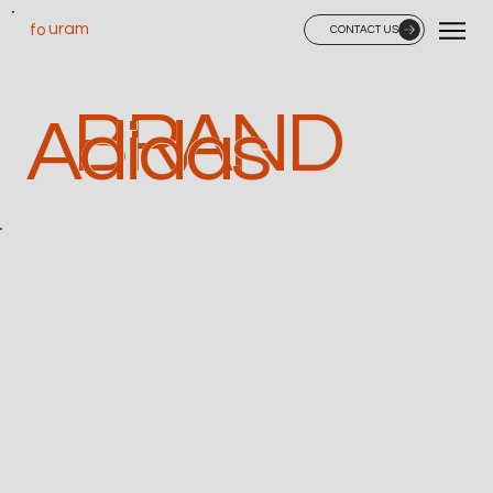
uram
fo
CONTACT US
BRAND
Adidas