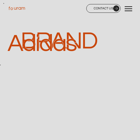
uram
fo
CONTACT US
BRAND
Adidas