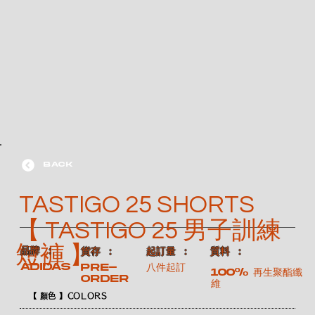
BACK
TASTIGO 25 SHORTS
【 TASTIGO 25 男子訓練
短褲 】
​品牌 ：
​質料 ：
​貨存 ：
​起訂量 ：
ADIDAS
Pre-
八件起訂
100% 再生聚酯纖
order
維
【 顏色 】COLORS