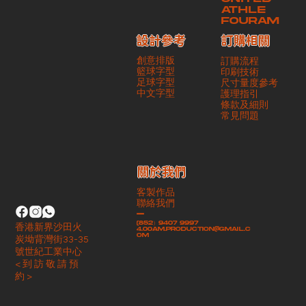
ATHLE
FOURAM
訂購相關
設計參考
創意排版
訂購流程
籃球字型
印刷技術
足球字型
尺寸量度參考
​中文字型
護理指引
條款及細則
​常見問題
​關於我們
客製作品
聯絡我們
-
(852）9407 9997
香港新界沙田火
4.00am.production@gmail.c
om
炭坳背灣街33-35
號世紀工業中心
< 到 訪 敬 請 預
約 >