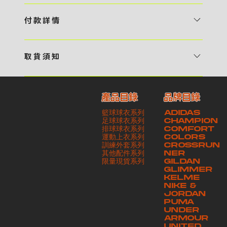
1 / 挑選款式及設計 貴客可瀏覽 4:00AM 官方網站或親臨工作室〈 需
預 約 〉，參看官網上的商品目錄和作品照片去選擇心儀的款式，同時可
付 款 詳 情
自行設計，根據個人喜好去配置顏色、文字，圖像以及大小比例 任何款
貴客可選擇以下方式繳付貨款： ・ 親臨工作室現金支付 < 需 預 約 >
式設計上的問題，歡迎向 4AM 團隊職員查詢 2 / 提交定制資料及獲取
・ Payme ・ 現金機入數 ・ 銀行櫃檯入數 ・ ATM自動櫃員機轉帳 ・
報價 貴客可透過電郵方式或 WhatsApp 平台提交定製資料，4AM 團
取 貨 須 知
e-Banking 網上銀行 ・ 轉數快 FPS ・ 公司 / 個人劃線支票 - 貴客所
隊會盡快聯絡貴客，進一步確認款式設計上的細節，並根據訂購內容進行
貴客可選擇以下方式提取所訂購之貨品： ​・ 工作室自取 < 需 預 約 > ｜
訂購之金額以港幣計算 - 本公司將依據貴客所提供之電郵地址發送貨款
報價 3 / 確實訂單及緻付訂金 4AM 團隊依照訂購細項製作設計稿件及
請與4AM團隊職員聯絡預約取貨時間｜​ ・ GoGoVan ｜即日完成配送
交易單據。如貴客欲更改電郵地址，請與 4AM 團隊聯絡 - 貴客的付款
相關價目，貴客最終確認後將獲取正式完整單據，請安排繳付貨款訂金以
產品目錄
品牌目錄
服務｜運費由貴客現金支付司機｜ ・ 順豐速運 ｜貨件運送需要多於2－
記錄可透過電郵 或 WhatsApp平台（ 請註明訂單編號 ）交予4AM 團
啟動貨品製作 4 / 商品印製 訂金核實後，4AM 團隊將隨即開始製作 5
籃球球衣系列
ADIDAS
3個工作天｜到付｜​ - 貴客請於貨品可取日起之 10 個工作天內安排提取
隊核實有關款項 - 任何轉帳或換匯交易手續費等額外費用，一概不歸屬
/ 貨品提取 商品製作完成後，4AM 團隊將聯絡貴客安排貨款餘額及提取
足球球衣系列
CHAMPION
貨品，如逾期未取，本公司將不予保存相關貨品。有關貨款訂金將不予歸
本公司之責任 - 貴客請於收獲本公司正式訂購單據後 3 個工作天內安排
排球球衣系列
貨品。貴客可選擇最適合的付款方式以及取貨安排
COMFORT
運動上衣系列
COLORS
還，貴客仍須負責貨款餘額 - 貴客請於收貨時小心核對貨品數量及檢查
付款。如未能按期繳付所需款項，貴客須緻交因逾期所衍生之額外行政費
訓練外套系列
CROSSRUN
貨品品質 - 基於 S.F. Express / GoGoVan 等託運商為第三方服務，
用
其他配件系列
NER
​限量現貨系列
GILDAN
本公司將保證貨品安全到達第三方手中。如第三方在運送過程中引致任何
GLIMMER
有關貨品之遺失、損毀、誤投或運送延誤，本公司一律不負責
KELME
NIKE &
JORDAN
PUMA
UNDER
ARMOUR
UNITED