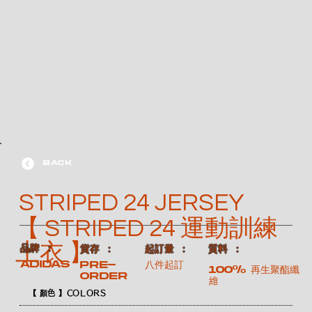
BACK
STRIPED 24 JERSEY
【 STRIPED 24 運動訓練
上衣 】
​品牌 ：
​質料 ：
​貨存 ：
​起訂量 ：
ADIDAS
Pre-
八件起訂
100% 再生聚酯纖
order
維
【 顏色 】COLORS