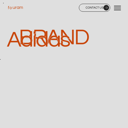
uram
fo
CONTACT US
BRAND
Adidas