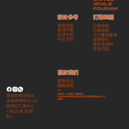
ATHLE
FOURAM
訂購相關
設計參考
創意排版
訂購流程
籃球字型
印刷技術
足球字型
尺寸量度參考
​中文字型
護理指引
條款及細則
​常見問題
​關於我們
客製作品
聯絡我們
-
(852）9407 9997
香港新界沙田火
4.00am.production@gmail.c
om
炭坳背灣街33-35
號世紀工業中心
< 到 訪 敬 請 預
約 >