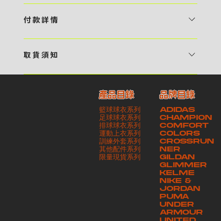
1 / 挑選款式及設計 貴客可瀏覽 4:00AM 官方網站或親臨工作室〈 需
預 約 〉，參看官網上的商品目錄和作品照片去選擇心儀的款式，同時可
付 款 詳 情
自行設計，根據個人喜好去配置顏色、文字，圖像以及大小比例 任何款
貴客可選擇以下方式繳付貨款： ・ 親臨工作室現金支付 < 需 預 約 >
式設計上的問題，歡迎向 4AM 團隊職員查詢 2 / 提交定制資料及獲取
・ Payme ・ 現金機入數 ・ 銀行櫃檯入數 ・ ATM自動櫃員機轉帳 ・
報價 貴客可透過電郵方式或 WhatsApp 平台提交定製資料，4AM 團
取 貨 須 知
e-Banking 網上銀行 ・ 轉數快 FPS ・ 公司 / 個人劃線支票 - 貴客所
隊會盡快聯絡貴客，進一步確認款式設計上的細節，並根據訂購內容進行
貴客可選擇以下方式提取所訂購之貨品： ​・ 工作室自取 < 需 預 約 > ｜
訂購之金額以港幣計算 - 本公司將依據貴客所提供之電郵地址發送貨款
報價 3 / 確實訂單及緻付訂金 4AM 團隊依照訂購細項製作設計稿件及
請與4AM團隊職員聯絡預約取貨時間｜​ ・ GoGoVan ｜即日完成配送
交易單據。如貴客欲更改電郵地址，請與 4AM 團隊聯絡 - 貴客的付款
相關價目，貴客最終確認後將獲取正式完整單據，請安排繳付貨款訂金以
產品目錄
品牌目錄
服務｜運費由貴客現金支付司機｜ ・ 順豐速運 ｜貨件運送需要多於2－
記錄可透過電郵 或 WhatsApp平台（ 請註明訂單編號 ）交予4AM 團
啟動貨品製作 4 / 商品印製 訂金核實後，4AM 團隊將隨即開始製作 5
籃球球衣系列
ADIDAS
3個工作天｜到付｜​ - 貴客請於貨品可取日起之 10 個工作天內安排提取
隊核實有關款項 - 任何轉帳或換匯交易手續費等額外費用，一概不歸屬
/ 貨品提取 商品製作完成後，4AM 團隊將聯絡貴客安排貨款餘額及提取
足球球衣系列
CHAMPION
貨品，如逾期未取，本公司將不予保存相關貨品。有關貨款訂金將不予歸
本公司之責任 - 貴客請於收獲本公司正式訂購單據後 3 個工作天內安排
排球球衣系列
貨品。貴客可選擇最適合的付款方式以及取貨安排
COMFORT
運動上衣系列
COLORS
還，貴客仍須負責貨款餘額 - 貴客請於收貨時小心核對貨品數量及檢查
付款。如未能按期繳付所需款項，貴客須緻交因逾期所衍生之額外行政費
訓練外套系列
CROSSRUN
貨品品質 - 基於 S.F. Express / GoGoVan 等託運商為第三方服務，
用
其他配件系列
NER
​限量現貨系列
GILDAN
本公司將保證貨品安全到達第三方手中。如第三方在運送過程中引致任何
GLIMMER
有關貨品之遺失、損毀、誤投或運送延誤，本公司一律不負責
KELME
NIKE &
JORDAN
PUMA
UNDER
ARMOUR
UNITED