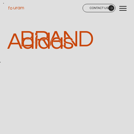
uram
fo
CONTACT US
BRAND
Adidas