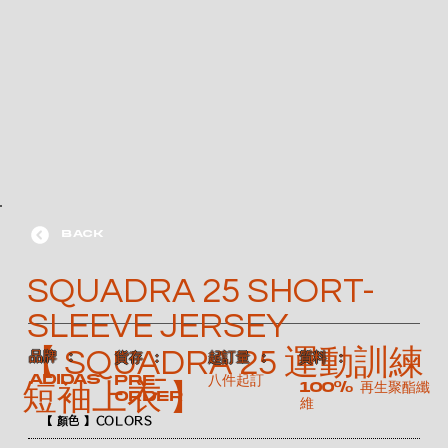
BACK
SQUADRA 25 SHORT-
SLEEVE JERSEY
【 SQUADRA 25 運動訓練
​品牌 ：
​質料 ：
​貨存 ：
​起訂量 ：
ADIDAS
Pre-
八件起訂
100% 再生聚酯纖
短袖上衣 】
order
維
【 顏色 】COLORS