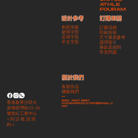
ATHLE
FOURAM
訂購相關
設計參考
創意排版
訂購流程
籃球字型
印刷技術
足球字型
尺寸量度參考
​中文字型
護理指引
條款及細則
​常見問題
​關於我們
客製作品
聯絡我們
-
(852）9407 9997
香港新界沙田火
4.00am.production@gmail.c
om
炭坳背灣街33-35
號世紀工業中心
< 到 訪 敬 請 預
約 >