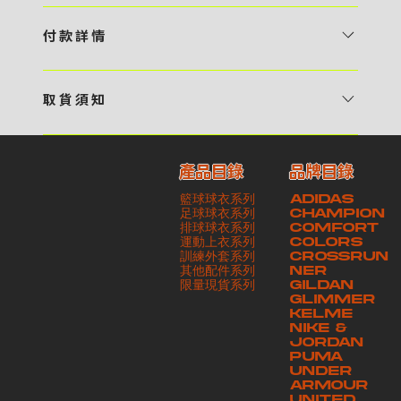
1 / 挑選款式及設計 貴客可瀏覽 4:00AM 官方網站或親臨工作室〈 需
預 約 〉，參看官網上的商品目錄和作品照片去選擇心儀的款式，同時可
付 款 詳 情
自行設計，根據個人喜好去配置顏色、文字，圖像以及大小比例 任何款
貴客可選擇以下方式繳付貨款： ・ 親臨工作室現金支付 < 需 預 約 >
式設計上的問題，歡迎向 4AM 團隊職員查詢 2 / 提交定制資料及獲取
・ Payme ・ 現金機入數 ・ 銀行櫃檯入數 ・ ATM自動櫃員機轉帳 ・
報價 貴客可透過電郵方式或 WhatsApp 平台提交定製資料，4AM 團
取 貨 須 知
e-Banking 網上銀行 ・ 轉數快 FPS ・ 公司 / 個人劃線支票 - 貴客所
隊會盡快聯絡貴客，進一步確認款式設計上的細節，並根據訂購內容進行
貴客可選擇以下方式提取所訂購之貨品： ​・ 工作室自取 < 需 預 約 > ｜
訂購之金額以港幣計算 - 本公司將依據貴客所提供之電郵地址發送貨款
報價 3 / 確實訂單及緻付訂金 4AM 團隊依照訂購細項製作設計稿件及
請與4AM團隊職員聯絡預約取貨時間｜​ ・ GoGoVan ｜即日完成配送
交易單據。如貴客欲更改電郵地址，請與 4AM 團隊聯絡 - 貴客的付款
相關價目，貴客最終確認後將獲取正式完整單據，請安排繳付貨款訂金以
產品目錄
品牌目錄
服務｜運費由貴客現金支付司機｜ ・ 順豐速運 ｜貨件運送需要多於2－
記錄可透過電郵 或 WhatsApp平台（ 請註明訂單編號 ）交予4AM 團
啟動貨品製作 4 / 商品印製 訂金核實後，4AM 團隊將隨即開始製作 5
籃球球衣系列
ADIDAS
3個工作天｜到付｜​ - 貴客請於貨品可取日起之 10 個工作天內安排提取
隊核實有關款項 - 任何轉帳或換匯交易手續費等額外費用，一概不歸屬
/ 貨品提取 商品製作完成後，4AM 團隊將聯絡貴客安排貨款餘額及提取
足球球衣系列
CHAMPION
貨品，如逾期未取，本公司將不予保存相關貨品。有關貨款訂金將不予歸
本公司之責任 - 貴客請於收獲本公司正式訂購單據後 3 個工作天內安排
排球球衣系列
貨品。貴客可選擇最適合的付款方式以及取貨安排
COMFORT
運動上衣系列
COLORS
還，貴客仍須負責貨款餘額 - 貴客請於收貨時小心核對貨品數量及檢查
付款。如未能按期繳付所需款項，貴客須緻交因逾期所衍生之額外行政費
訓練外套系列
CROSSRUN
貨品品質 - 基於 S.F. Express / GoGoVan 等託運商為第三方服務，
用
其他配件系列
NER
​限量現貨系列
GILDAN
本公司將保證貨品安全到達第三方手中。如第三方在運送過程中引致任何
GLIMMER
有關貨品之遺失、損毀、誤投或運送延誤，本公司一律不負責
KELME
NIKE &
JORDAN
PUMA
UNDER
ARMOUR
UNITED