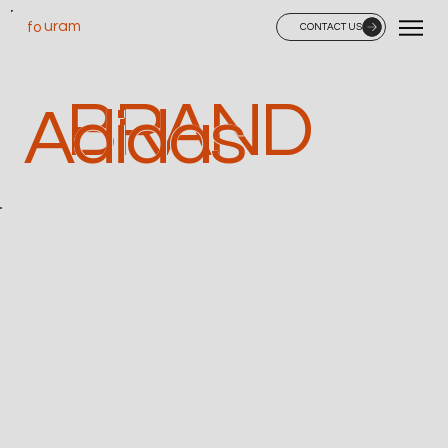
uram
fo
CONTACT US
BRAND
Adidas