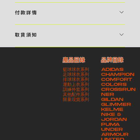
1 / 挑選款式及設計 貴客可瀏覽 4:00AM 官方網站或親臨工作室〈 需
預 約 〉，參看官網上的商品目錄和作品照片去選擇心儀的款式，同時可
付 款 詳 情
自行設計，根據個人喜好去配置顏色、文字，圖像以及大小比例 任何款
貴客可選擇以下方式繳付貨款： ・ 親臨工作室現金支付 < 需 預 約 >
式設計上的問題，歡迎向 4AM 團隊職員查詢 2 / 提交定制資料及獲取
・ Payme ・ 現金機入數 ・ 銀行櫃檯入數 ・ ATM自動櫃員機轉帳 ・
報價 貴客可透過電郵方式或 WhatsApp 平台提交定製資料，4AM 團
取 貨 須 知
e-Banking 網上銀行 ・ 轉數快 FPS ・ 公司 / 個人劃線支票 - 貴客所
隊會盡快聯絡貴客，進一步確認款式設計上的細節，並根據訂購內容進行
貴客可選擇以下方式提取所訂購之貨品： ​・ 工作室自取 < 需 預 約 > ｜
訂購之金額以港幣計算 - 本公司將依據貴客所提供之電郵地址發送貨款
報價 3 / 確實訂單及緻付訂金 4AM 團隊依照訂購細項製作設計稿件及
請與4AM團隊職員聯絡預約取貨時間｜​ ・ GoGoVan ｜即日完成配送
交易單據。如貴客欲更改電郵地址，請與 4AM 團隊聯絡 - 貴客的付款
相關價目，貴客最終確認後將獲取正式完整單據，請安排繳付貨款訂金以
產品目錄
品牌目錄
服務｜運費由貴客現金支付司機｜ ・ 順豐速運 ｜貨件運送需要多於2－
記錄可透過電郵 或 WhatsApp平台（ 請註明訂單編號 ）交予4AM 團
啟動貨品製作 4 / 商品印製 訂金核實後，4AM 團隊將隨即開始製作 5
籃球球衣系列
ADIDAS
3個工作天｜到付｜​ - 貴客請於貨品可取日起之 10 個工作天內安排提取
隊核實有關款項 - 任何轉帳或換匯交易手續費等額外費用，一概不歸屬
/ 貨品提取 商品製作完成後，4AM 團隊將聯絡貴客安排貨款餘額及提取
足球球衣系列
CHAMPION
貨品，如逾期未取，本公司將不予保存相關貨品。有關貨款訂金將不予歸
本公司之責任 - 貴客請於收獲本公司正式訂購單據後 3 個工作天內安排
排球球衣系列
貨品。貴客可選擇最適合的付款方式以及取貨安排
COMFORT
運動上衣系列
COLORS
還，貴客仍須負責貨款餘額 - 貴客請於收貨時小心核對貨品數量及檢查
付款。如未能按期繳付所需款項，貴客須緻交因逾期所衍生之額外行政費
訓練外套系列
CROSSRUN
貨品品質 - 基於 S.F. Express / GoGoVan 等託運商為第三方服務，
用
其他配件系列
NER
​限量現貨系列
GILDAN
本公司將保證貨品安全到達第三方手中。如第三方在運送過程中引致任何
GLIMMER
有關貨品之遺失、損毀、誤投或運送延誤，本公司一律不負責
KELME
NIKE &
JORDAN
PUMA
UNDER
ARMOUR
UNITED