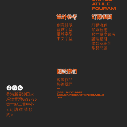
ATHLE
FOURAM
訂購相關
設計參考
創意排版
訂購流程
籃球字型
印刷技術
足球字型
尺寸量度參考
​中文字型
護理指引
條款及細則
​常見問題
​關於我們
客製作品
聯絡我們
-
(852）9407 9997
香港新界沙田火
4.00am.production@gmail.c
om
炭坳背灣街33-35
號世紀工業中心
< 到 訪 敬 請 預
約 >