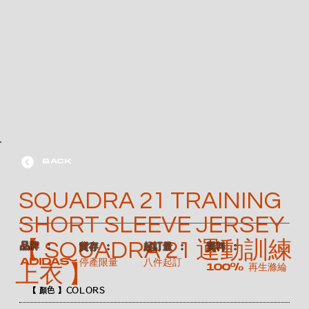
BACK
SQUADRA 21 TRAINING
SHORT SLEEVE JERSEY
【 SQUADRA 21 運動訓練
​品牌 ：
​質料 ：
​貨存 ：
​起訂量 ：
ADIDAS
停產限量
八件起訂
100% 再生滌綸
上衣 】
【 顏色 】COLORS