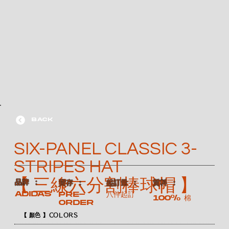
BACK
SIX-PANEL CLASSIC 3-
STRIPES HAT
【 三線六分割棒球帽 】
​品牌 ：
​質料 ：
​貨存 ：
​起訂量 ：
ADIDAS
Pre-
八件起訂
100% 棉
order
【 顏色 】COLORS