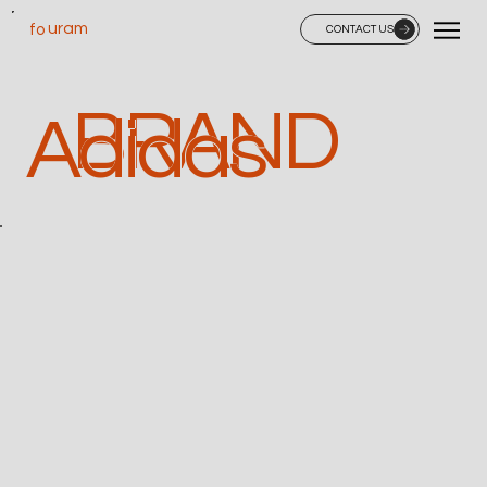
uram
fo
CONTACT US
BRAND
Adidas