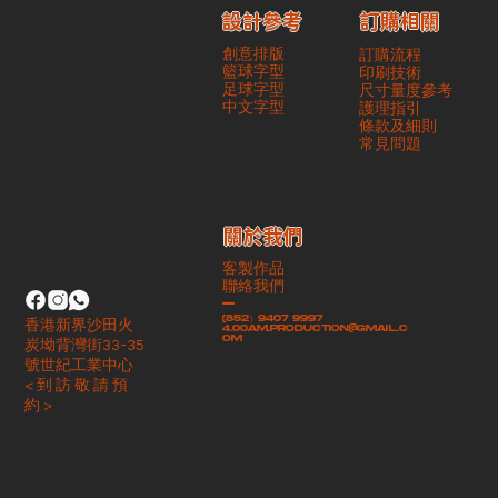
訂購相關
設計參考
創意排版
訂購流程
籃球字型
印刷技術
足球字型
尺寸量度參考
​中文字型
護理指引
條款及細則
​常見問題
​關於我們
客製作品
聯絡我們
-
(852）9407 9997
香港新界沙田火
4.00am.production@gmail.c
om
炭坳背灣街33-35
號世紀工業中心
< 到 訪 敬 請 預
約 >