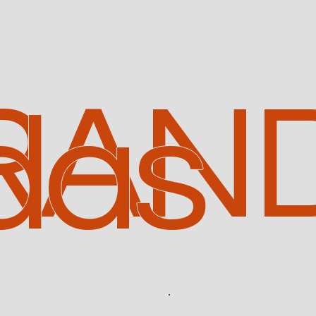
RAN
das