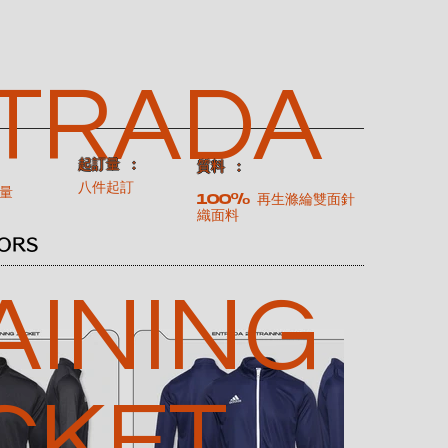
TRADA
​起訂量 ：
：
​質料 ：
八件起訂
量
100% 再生滌綸雙面針
織面料
ORS
AINING
CKET