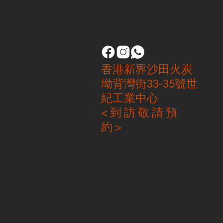
香港新界沙田火炭
坳背灣街33-35號世
紀工業中心
< 到 訪 敬 請 預
約 >