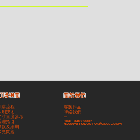
務｜運費由貴客現金支付司機｜ ・ 順豐速運 ｜貨件運送需要
予歸還，貴客仍須負責貨款餘額 - 貴客請於收貨時小心核對
送過程中引致任何有關貨品之遺失、損毀、誤投或運送延誤，本公
​關於我們
訂購相關
訂購流程
客製作品
印刷技術
聯絡我們
尺寸量度參考
-
護理指引
(852）9407 9997
4.00am.production@gmail.com
條款及細則
​常見問題