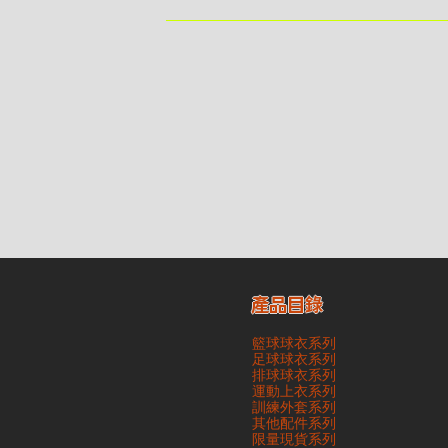
期所衍生之額外行政費用
貴客可選擇以下方式提取所訂購之貨品： ​・ 工作室自取 <
多於2－3個工作天｜到付｜​ - 貴客請於貨品可取日起
貨品數量及檢查貨品品質 - 基於 S.F. Express
司一律不負責
產品目錄
籃球球衣系列
足球球衣系列
排球球衣系列
運動上衣系列
訓練外套系列
其他配件系列
​限量現貨系列