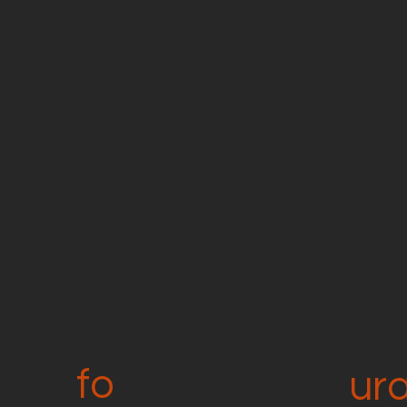
fo
ur