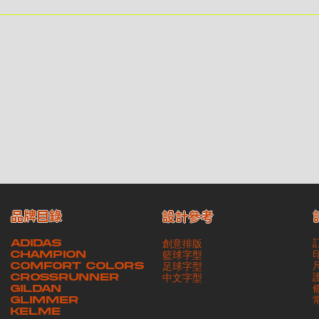
 需 預 約 > ｜請與4AM團隊職員聯絡預約取貨時間｜​ ・ GoGoVan ｜即日完成配送服
之 10 個工作天內安排提取貨品，如逾期未取，本公司將不予保存相關貨品。有關貨款訂金將不
 / GoGoVan 等託運商為第三方服務，本公司將保證貨品安全到達第三方手中。如第三方在運
品牌目錄
設計參考
ADIDAS
創意排版
CHAMPION
籃球字型
COMFORT COLORS
足球字型
CROSSRUNNER
​中文字型
GILDAN
GLIMMER
KELME