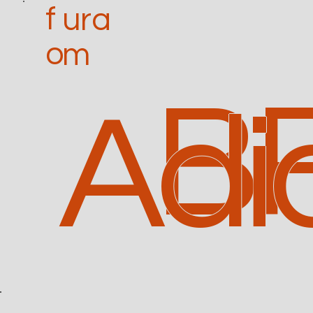
f
ura
o
m
B
Adi