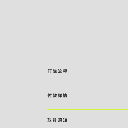
訂 購 流 程
1 / 挑選款式及設計 貴客可瀏覽 4:00AM 官方
任何款式設計上的問題，歡迎向 4AM 團隊職員查詢 2 
付 款 詳 情
訂購內容進行報價 3 / 確實訂單及緻付訂金 4AM 團
隊將隨即開始製作 5 / 貨品提取 商品製作完成後，4
貴客可選擇以下方式繳付貨款： ・ 親臨工作室現金支付 < 需 預
- 貴客所訂購之金額以港幣計算 - 本公司將依據貴客所提
取 貨 須 知
）交予4AM 團隊核實有關款項 - 任何轉帳或換匯交易