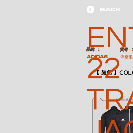
BACK
EN
​品牌 ：
​貨存 
22
ADIDAS
停產限
【 顏色 】COL
TR
JA