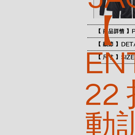
【
【 商品詳情 】P
【 細節 】DET
EN
【 尺寸 】SIZE
22
動