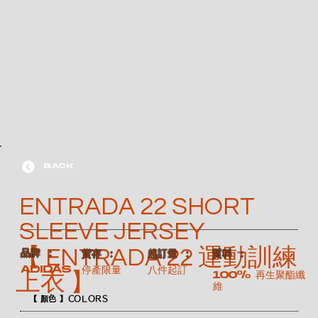
BACK
ENTRADA 22 SHORT
SLEEVE JERSEY
【 ENTRADA 22 運動訓練
​品牌 ：
​質料 ：
​貨存 ：
​起訂量 ：
ADIDAS
停產限量
八件起訂
100% 再生聚酯纖
上衣 】
維
【 顏色 】COLORS