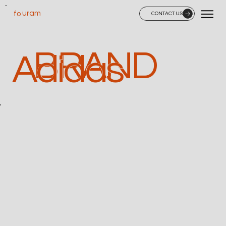
uram
fo
CONTACT US
BRAND
Adidas