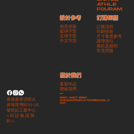
ATHLE
FOURAM
訂購相關
設計參考
創意排版
訂購流程
籃球字型
印刷技術
足球字型
尺寸量度參考
​中文字型
護理指引
條款及細則
​常見問題
​關於我們
客製作品
聯絡我們
-
(852）9407 9997
香港新界沙田火
4.00am.production@gmail.c
om
炭坳背灣街33-35
號世紀工業中心
< 到 訪 敬 請 預
約 >