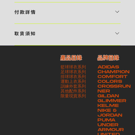
1 / 挑選款式及設計 貴客可瀏覽 4:00AM 官方網站或親臨工作室〈 需
預 約 〉，參看官網上的商品目錄和作品照片去選擇心儀的款式，同時可
付 款 詳 情
自行設計，根據個人喜好去配置顏色、文字，圖像以及大小比例 任何款
貴客可選擇以下方式繳付貨款： ・ 親臨工作室現金支付 < 需 預 約 >
式設計上的問題，歡迎向 4AM 團隊職員查詢 2 / 提交定制資料及獲取
・ Payme ・ 現金機入數 ・ 銀行櫃檯入數 ・ ATM自動櫃員機轉帳 ・
報價 貴客可透過電郵方式或 WhatsApp 平台提交定製資料，4AM 團
取 貨 須 知
e-Banking 網上銀行 ・ 轉數快 FPS ・ 公司 / 個人劃線支票 - 貴客所
隊會盡快聯絡貴客，進一步確認款式設計上的細節，並根據訂購內容進行
貴客可選擇以下方式提取所訂購之貨品： ​・ 工作室自取 < 需 預 約 > ｜
訂購之金額以港幣計算 - 本公司將依據貴客所提供之電郵地址發送貨款
報價 3 / 確實訂單及緻付訂金 4AM 團隊依照訂購細項製作設計稿件及
請與4AM團隊職員聯絡預約取貨時間｜​ ・ GoGoVan ｜即日完成配送
交易單據。如貴客欲更改電郵地址，請與 4AM 團隊聯絡 - 貴客的付款
相關價目，貴客最終確認後將獲取正式完整單據，請安排繳付貨款訂金以
產品目錄
品牌目錄
服務｜運費由貴客現金支付司機｜ ・ 順豐速運 ｜貨件運送需要多於2－
記錄可透過電郵 或 WhatsApp平台（ 請註明訂單編號 ）交予4AM 團
啟動貨品製作 4 / 商品印製 訂金核實後，4AM 團隊將隨即開始製作 5
籃球球衣系列
ADIDAS
3個工作天｜到付｜​ - 貴客請於貨品可取日起之 10 個工作天內安排提取
隊核實有關款項 - 任何轉帳或換匯交易手續費等額外費用，一概不歸屬
/ 貨品提取 商品製作完成後，4AM 團隊將聯絡貴客安排貨款餘額及提取
足球球衣系列
CHAMPION
貨品，如逾期未取，本公司將不予保存相關貨品。有關貨款訂金將不予歸
本公司之責任 - 貴客請於收獲本公司正式訂購單據後 3 個工作天內安排
排球球衣系列
貨品。貴客可選擇最適合的付款方式以及取貨安排
COMFORT
運動上衣系列
COLORS
還，貴客仍須負責貨款餘額 - 貴客請於收貨時小心核對貨品數量及檢查
付款。如未能按期繳付所需款項，貴客須緻交因逾期所衍生之額外行政費
訓練外套系列
CROSSRUN
貨品品質 - 基於 S.F. Express / GoGoVan 等託運商為第三方服務，
用
其他配件系列
NER
​限量現貨系列
GILDAN
本公司將保證貨品安全到達第三方手中。如第三方在運送過程中引致任何
GLIMMER
有關貨品之遺失、損毀、誤投或運送延誤，本公司一律不負責
KELME
NIKE &
JORDAN
PUMA
UNDER
ARMOUR
UNITED