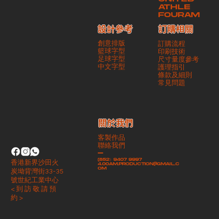
ATHLE
FOURAM
訂購相關
設計參考
創意排版
訂購流程
籃球字型
印刷技術
足球字型
尺寸量度參考
​中文字型
護理指引
條款及細則
​常見問題
​關於我們
客製作品
聯絡我們
-
(852）9407 9997
香港新界沙田火
4.00am.production@gmail.c
om
炭坳背灣街33-35
號世紀工業中心
< 到 訪 敬 請 預
約 >