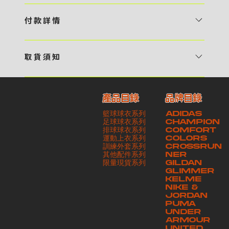
1 / 挑選款式及設計 貴客可瀏覽 4:00AM 官方網站或親臨工作室〈 需
預 約 〉，參看官網上的商品目錄和作品照片去選擇心儀的款式，同時可
付 款 詳 情
自行設計，根據個人喜好去配置顏色、文字，圖像以及大小比例 任何款
貴客可選擇以下方式繳付貨款： ・ 親臨工作室現金支付 < 需 預 約 >
式設計上的問題，歡迎向 4AM 團隊職員查詢 2 / 提交定制資料及獲取
・ Payme ・ 現金機入數 ・ 銀行櫃檯入數 ・ ATM自動櫃員機轉帳 ・
報價 貴客可透過電郵方式或 WhatsApp 平台提交定製資料，4AM 團
取 貨 須 知
e-Banking 網上銀行 ・ 轉數快 FPS ・ 公司 / 個人劃線支票 - 貴客所
隊會盡快聯絡貴客，進一步確認款式設計上的細節，並根據訂購內容進行
貴客可選擇以下方式提取所訂購之貨品： ​・ 工作室自取 < 需 預 約 > ｜
訂購之金額以港幣計算 - 本公司將依據貴客所提供之電郵地址發送貨款
報價 3 / 確實訂單及緻付訂金 4AM 團隊依照訂購細項製作設計稿件及
請與4AM團隊職員聯絡預約取貨時間｜​ ・ GoGoVan ｜即日完成配送
交易單據。如貴客欲更改電郵地址，請與 4AM 團隊聯絡 - 貴客的付款
相關價目，貴客最終確認後將獲取正式完整單據，請安排繳付貨款訂金以
產品目錄
品牌目錄
服務｜運費由貴客現金支付司機｜ ・ 順豐速運 ｜貨件運送需要多於2－
記錄可透過電郵 或 WhatsApp平台（ 請註明訂單編號 ）交予4AM 團
啟動貨品製作 4 / 商品印製 訂金核實後，4AM 團隊將隨即開始製作 5
籃球球衣系列
ADIDAS
3個工作天｜到付｜​ - 貴客請於貨品可取日起之 10 個工作天內安排提取
隊核實有關款項 - 任何轉帳或換匯交易手續費等額外費用，一概不歸屬
/ 貨品提取 商品製作完成後，4AM 團隊將聯絡貴客安排貨款餘額及提取
足球球衣系列
CHAMPION
貨品，如逾期未取，本公司將不予保存相關貨品。有關貨款訂金將不予歸
本公司之責任 - 貴客請於收獲本公司正式訂購單據後 3 個工作天內安排
排球球衣系列
貨品。貴客可選擇最適合的付款方式以及取貨安排
COMFORT
運動上衣系列
COLORS
還，貴客仍須負責貨款餘額 - 貴客請於收貨時小心核對貨品數量及檢查
付款。如未能按期繳付所需款項，貴客須緻交因逾期所衍生之額外行政費
訓練外套系列
CROSSRUN
貨品品質 - 基於 S.F. Express / GoGoVan 等託運商為第三方服務，
用
其他配件系列
NER
​限量現貨系列
GILDAN
本公司將保證貨品安全到達第三方手中。如第三方在運送過程中引致任何
GLIMMER
有關貨品之遺失、損毀、誤投或運送延誤，本公司一律不負責
KELME
NIKE &
JORDAN
PUMA
UNDER
ARMOUR
UNITED