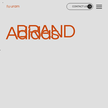
uram
fo
CONTACT US
BRAND
Adidas