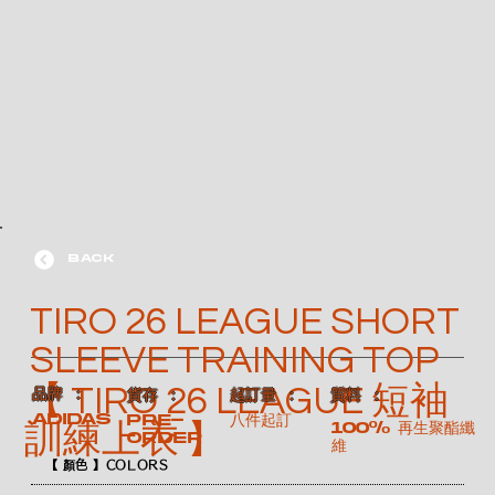
BACK
TIRO 26 LEAGUE SHORT
SLEEVE TRAINING TOP
【 TIRO 26 LEAGUE 短袖
​品牌 ：
​質料 ：
​貨存 ：
​起訂量 ：
ADIDAS
Pre-
八件起訂
100% 再生聚酯纖
訓練上衣 】
order
維
【 顏色 】COLORS