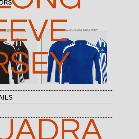
ORS
EEVE
RSEY
AILS
UADRA