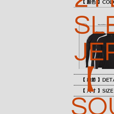
【 顏色 】COL
SL
JE
【
【 細節 】DET
【 尺寸 】SIZE
SQ