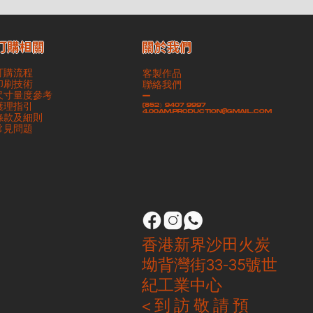
​關於我們
訂購相關
訂購流程
客製作品
印刷技術
聯絡我們
尺寸量度參考
-
護理指引
(852）9407 9997
4.00am.production@gmail.com
條款及細則
​常見問題
香港新界沙田火炭
坳背灣街33-35號世
紀工業中心
< 到 訪 敬 請 預