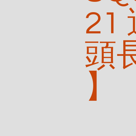
21
頭
】