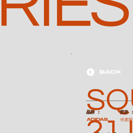
RIES
BACK
SQ
​品牌 ：
​貨存 
21
ADIDAS
停產限