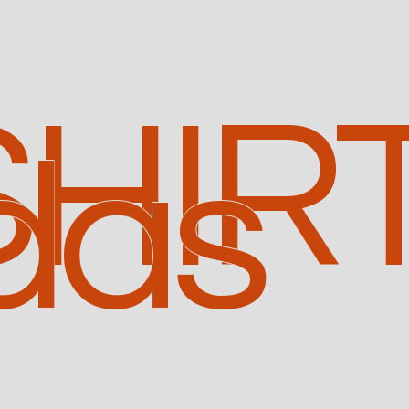
SHIR
das