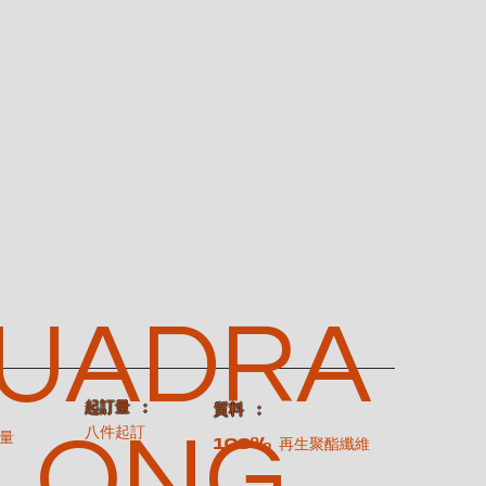
UADRA
​起訂量 ：
：
​質料 ：
 LONG
八件起訂
量
100% 再生聚酯纖維