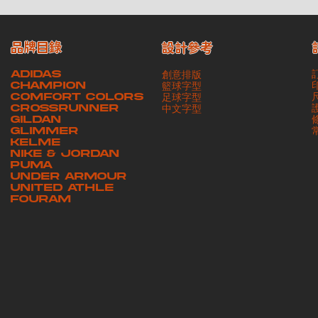
品牌目錄
設計參考
ADIDAS
創意排版
CHAMPION
籃球字型
COMFORT COLORS
足球字型
CROSSRUNNER
​中文字型
GILDAN
GLIMMER
KELME
NIKE & JORDAN
PUMA
UNDER ARMOUR
UNITED ATHLE
FOURAM