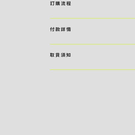
訂 購 流 程
1 / 挑選款式及設計 貴客可瀏覽 4:00AM 官方
任何款式設計上的問題，歡迎向 4AM 團隊職員查詢 2 
付 款 詳 情
訂購內容進行報價 3 / 確實訂單及緻付訂金 4AM 團
隊將隨即開始製作 5 / 貨品提取 商品製作完成後，4
貴客可選擇以下方式繳付貨款： ・ 親臨工作室現金支付 < 需 預
- 貴客所訂購之金額以港幣計算 - 本公司將依據貴客所提
取 貨 須 知
）交予4AM 團隊核實有關款項 - 任何轉帳或換匯交易
期所衍生之額外行政費用
貴客可選擇以下方式提取所訂購之貨品： ​・ 工作室自取 <
多於2－3個工作天｜到付｜​ - 貴客請於貨品可取日起
貨品數量及檢查貨品品質 - 基於 S.F. Express
司一律不負責