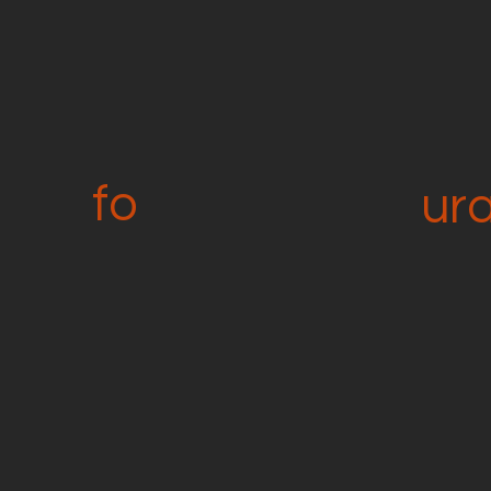
fo
ur