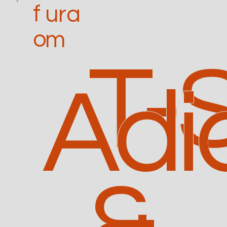
f
ura
o
m
T-
Adi