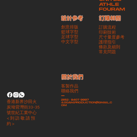
ATHLE
FOURAM
訂購相關
設計參考
創意排版
訂購流程
籃球字型
印刷技術
足球字型
尺寸量度參考
​中文字型
護理指引
條款及細則
​常見問題
​關於我們
客製作品
聯絡我們
-
(852）9407 9997
香港新界沙田火
4.00am.production@gmail.c
om
炭坳背灣街33-35
號世紀工業中心
< 到 訪 敬 請 預
約 >