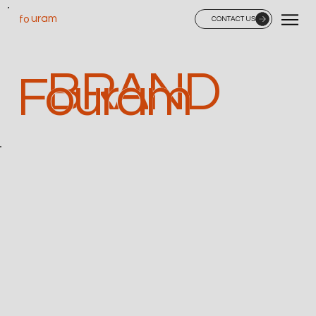
uram
fo
CONTACT US
BRAND
Fouram