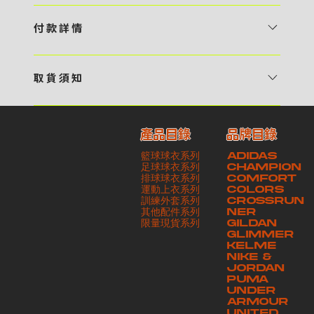
1 / 挑選款式及設計 貴客可瀏覽 4:00AM 官方網站或親臨工作室〈 需
預 約 〉，參看官網上的商品目錄和作品照片去選擇心儀的款式，同時可
付 款 詳 情
自行設計，根據個人喜好去配置顏色、文字，圖像以及大小比例 任何款
貴客可選擇以下方式繳付貨款： ・ 親臨工作室現金支付 < 需 預 約 >
式設計上的問題，歡迎向 4AM 團隊職員查詢 2 / 提交定制資料及獲取
・ Payme ・ 現金機入數 ・ 銀行櫃檯入數 ・ ATM自動櫃員機轉帳 ・
報價 貴客可透過電郵方式或 WhatsApp 平台提交定製資料，4AM 團
取 貨 須 知
e-Banking 網上銀行 ・ 轉數快 FPS ・ 公司 / 個人劃線支票 - 貴客所
隊會盡快聯絡貴客，進一步確認款式設計上的細節，並根據訂購內容進行
貴客可選擇以下方式提取所訂購之貨品： ​・ 工作室自取 < 需 預 約 > ｜
訂購之金額以港幣計算 - 本公司將依據貴客所提供之電郵地址發送貨款
報價 3 / 確實訂單及緻付訂金 4AM 團隊依照訂購細項製作設計稿件及
請與4AM團隊職員聯絡預約取貨時間｜​ ・ GoGoVan ｜即日完成配送
交易單據。如貴客欲更改電郵地址，請與 4AM 團隊聯絡 - 貴客的付款
相關價目，貴客最終確認後將獲取正式完整單據，請安排繳付貨款訂金以
產品目錄
品牌目錄
服務｜運費由貴客現金支付司機｜ ・ 順豐速運 ｜貨件運送需要多於2－
記錄可透過電郵 或 WhatsApp平台（ 請註明訂單編號 ）交予4AM 團
啟動貨品製作 4 / 商品印製 訂金核實後，4AM 團隊將隨即開始製作 5
籃球球衣系列
ADIDAS
3個工作天｜到付｜​ - 貴客請於貨品可取日起之 10 個工作天內安排提取
隊核實有關款項 - 任何轉帳或換匯交易手續費等額外費用，一概不歸屬
/ 貨品提取 商品製作完成後，4AM 團隊將聯絡貴客安排貨款餘額及提取
足球球衣系列
CHAMPION
貨品，如逾期未取，本公司將不予保存相關貨品。有關貨款訂金將不予歸
本公司之責任 - 貴客請於收獲本公司正式訂購單據後 3 個工作天內安排
排球球衣系列
貨品。貴客可選擇最適合的付款方式以及取貨安排
COMFORT
運動上衣系列
COLORS
還，貴客仍須負責貨款餘額 - 貴客請於收貨時小心核對貨品數量及檢查
付款。如未能按期繳付所需款項，貴客須緻交因逾期所衍生之額外行政費
訓練外套系列
CROSSRUN
貨品品質 - 基於 S.F. Express / GoGoVan 等託運商為第三方服務，
用
其他配件系列
NER
​限量現貨系列
GILDAN
本公司將保證貨品安全到達第三方手中。如第三方在運送過程中引致任何
GLIMMER
有關貨品之遺失、損毀、誤投或運送延誤，本公司一律不負責
KELME
NIKE &
JORDAN
PUMA
UNDER
ARMOUR
UNITED