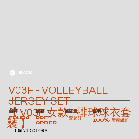
BACK
V03F - VOLLEYBALL
JERSEY SET
【 V03F 女款 - 排球球衣套
​品牌 ：
​質料 ：
​貨存 ：
​起訂量 ：
FOURA
Pre-
一套起訂
100% 聚酯纖維
裝 】
M
order
【 顏色 】COLORS