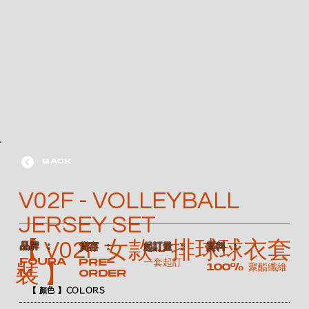
BACK
V02F - VOLLEYBALL
JERSEY SET
【 V02F 女款 - 排球球衣套
​品牌 ：
​質料 ：
​貨存 ：
​起訂量 ：
FOURA
Pre-
一套起訂
100% 聚酯纖維
裝 】
M
order
【 顏色 】COLORS