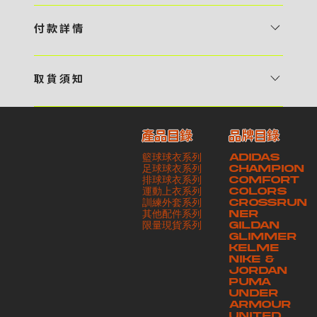
1 / 挑選款式及設計 貴客可瀏覽 4:00AM 官方網站或親臨工作室〈 需
預 約 〉，參看官網上的商品目錄和作品照片去選擇心儀的款式，同時可
付 款 詳 情
自行設計，根據個人喜好去配置顏色、文字，圖像以及大小比例 任何款
貴客可選擇以下方式繳付貨款： ・ 親臨工作室現金支付 < 需 預 約 >
式設計上的問題，歡迎向 4AM 團隊職員查詢 2 / 提交定制資料及獲取
・ Payme ・ 現金機入數 ・ 銀行櫃檯入數 ・ ATM自動櫃員機轉帳 ・
報價 貴客可透過電郵方式或 WhatsApp 平台提交定製資料，4AM 團
取 貨 須 知
e-Banking 網上銀行 ・ 轉數快 FPS ・ 公司 / 個人劃線支票 - 貴客所
隊會盡快聯絡貴客，進一步確認款式設計上的細節，並根據訂購內容進行
貴客可選擇以下方式提取所訂購之貨品： ​・ 工作室自取 < 需 預 約 > ｜
訂購之金額以港幣計算 - 本公司將依據貴客所提供之電郵地址發送貨款
報價 3 / 確實訂單及緻付訂金 4AM 團隊依照訂購細項製作設計稿件及
請與4AM團隊職員聯絡預約取貨時間｜​ ・ GoGoVan ｜即日完成配送
交易單據。如貴客欲更改電郵地址，請與 4AM 團隊聯絡 - 貴客的付款
相關價目，貴客最終確認後將獲取正式完整單據，請安排繳付貨款訂金以
產品目錄
品牌目錄
服務｜運費由貴客現金支付司機｜ ・ 順豐速運 ｜貨件運送需要多於2－
記錄可透過電郵 或 WhatsApp平台（ 請註明訂單編號 ）交予4AM 團
啟動貨品製作 4 / 商品印製 訂金核實後，4AM 團隊將隨即開始製作 5
籃球球衣系列
ADIDAS
3個工作天｜到付｜​ - 貴客請於貨品可取日起之 10 個工作天內安排提取
隊核實有關款項 - 任何轉帳或換匯交易手續費等額外費用，一概不歸屬
/ 貨品提取 商品製作完成後，4AM 團隊將聯絡貴客安排貨款餘額及提取
足球球衣系列
CHAMPION
貨品，如逾期未取，本公司將不予保存相關貨品。有關貨款訂金將不予歸
本公司之責任 - 貴客請於收獲本公司正式訂購單據後 3 個工作天內安排
排球球衣系列
貨品。貴客可選擇最適合的付款方式以及取貨安排
COMFORT
運動上衣系列
COLORS
還，貴客仍須負責貨款餘額 - 貴客請於收貨時小心核對貨品數量及檢查
付款。如未能按期繳付所需款項，貴客須緻交因逾期所衍生之額外行政費
訓練外套系列
CROSSRUN
貨品品質 - 基於 S.F. Express / GoGoVan 等託運商為第三方服務，
用
其他配件系列
NER
​限量現貨系列
GILDAN
本公司將保證貨品安全到達第三方手中。如第三方在運送過程中引致任何
GLIMMER
有關貨品之遺失、損毀、誤投或運送延誤，本公司一律不負責
KELME
NIKE &
JORDAN
PUMA
UNDER
ARMOUR
UNITED