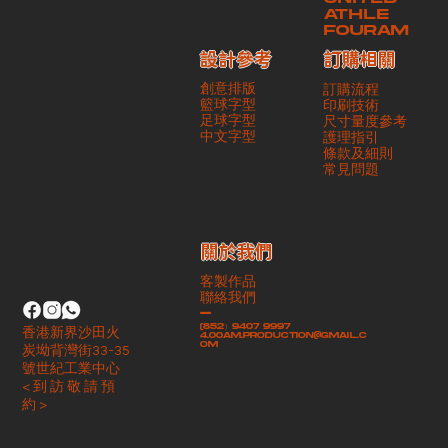
ATHLE
FOURAM
訂購相關
設計參考
創意排版
訂購流程
籃球字型
印刷技術
足球字型
尺寸量度參考
​中文字型
護理指引
條款及細則
​常見問題
​關於我們
客製作品
聯絡我們
-
(852）9407 9997
香港新界沙田火
4.00am.production@gmail.c
om
炭坳背灣街33-35
號世紀工業中心
< 到 訪 敬 請 預
約 >