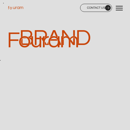
uram
fo
CONTACT US
BRAND
Fouram