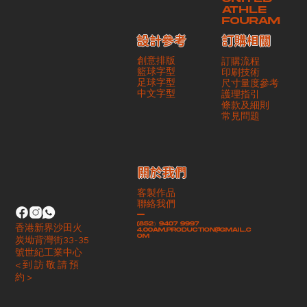
ATHLE
FOURAM
訂購相關
設計參考
創意排版
訂購流程
籃球字型
印刷技術
足球字型
尺寸量度參考
​中文字型
護理指引
條款及細則
​常見問題
​關於我們
客製作品
聯絡我們
-
(852）9407 9997
香港新界沙田火
4.00am.production@gmail.c
om
炭坳背灣街33-35
號世紀工業中心
< 到 訪 敬 請 預
約 >