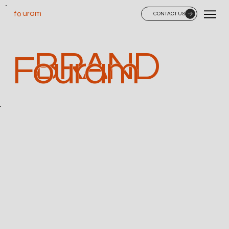
uram
fo
CONTACT US
BRAND
Fouram