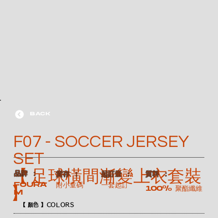
BACK
F07 - SOCCER JERSEY
SET
【 足球橫間漸變上衣套裝
​品牌 ：
​質料 ：
​貨存 ：
​起訂量 ：
FOURA
附小童碼
一套起訂
100% 聚酯纖維
】
M
【 顏色 】COLORS