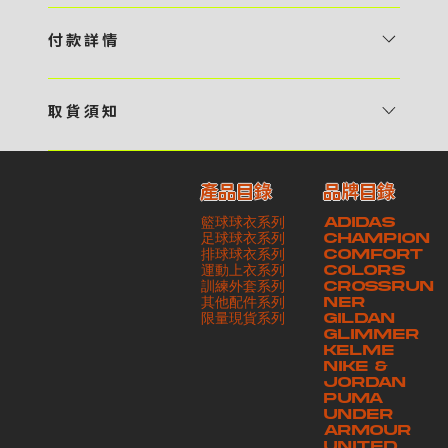
1 / 挑選款式及設計 貴客可瀏覽 4:00AM 官方網站或親臨工作室〈 需
預 約 〉，參看官網上的商品目錄和作品照片去選擇心儀的款式，同時可
付 款 詳 情
自行設計，根據個人喜好去配置顏色、文字，圖像以及大小比例 任何款
貴客可選擇以下方式繳付貨款： ・ 親臨工作室現金支付 < 需 預 約 >
式設計上的問題，歡迎向 4AM 團隊職員查詢 2 / 提交定制資料及獲取
・ Payme ・ 現金機入數 ・ 銀行櫃檯入數 ・ ATM自動櫃員機轉帳 ・
報價 貴客可透過電郵方式或 WhatsApp 平台提交定製資料，4AM 團
取 貨 須 知
e-Banking 網上銀行 ・ 轉數快 FPS ・ 公司 / 個人劃線支票 - 貴客所
隊會盡快聯絡貴客，進一步確認款式設計上的細節，並根據訂購內容進行
貴客可選擇以下方式提取所訂購之貨品： ​・ 工作室自取 < 需 預 約 > ｜
訂購之金額以港幣計算 - 本公司將依據貴客所提供之電郵地址發送貨款
報價 3 / 確實訂單及緻付訂金 4AM 團隊依照訂購細項製作設計稿件及
請與4AM團隊職員聯絡預約取貨時間｜​ ・ GoGoVan ｜即日完成配送
交易單據。如貴客欲更改電郵地址，請與 4AM 團隊聯絡 - 貴客的付款
相關價目，貴客最終確認後將獲取正式完整單據，請安排繳付貨款訂金以
產品目錄
品牌目錄
服務｜運費由貴客現金支付司機｜ ・ 順豐速運 ｜貨件運送需要多於2－
記錄可透過電郵 或 WhatsApp平台（ 請註明訂單編號 ）交予4AM 團
啟動貨品製作 4 / 商品印製 訂金核實後，4AM 團隊將隨即開始製作 5
籃球球衣系列
ADIDAS
3個工作天｜到付｜​ - 貴客請於貨品可取日起之 10 個工作天內安排提取
隊核實有關款項 - 任何轉帳或換匯交易手續費等額外費用，一概不歸屬
/ 貨品提取 商品製作完成後，4AM 團隊將聯絡貴客安排貨款餘額及提取
足球球衣系列
CHAMPION
貨品，如逾期未取，本公司將不予保存相關貨品。有關貨款訂金將不予歸
本公司之責任 - 貴客請於收獲本公司正式訂購單據後 3 個工作天內安排
排球球衣系列
貨品。貴客可選擇最適合的付款方式以及取貨安排
COMFORT
運動上衣系列
COLORS
還，貴客仍須負責貨款餘額 - 貴客請於收貨時小心核對貨品數量及檢查
付款。如未能按期繳付所需款項，貴客須緻交因逾期所衍生之額外行政費
訓練外套系列
CROSSRUN
貨品品質 - 基於 S.F. Express / GoGoVan 等託運商為第三方服務，
用
其他配件系列
NER
​限量現貨系列
GILDAN
本公司將保證貨品安全到達第三方手中。如第三方在運送過程中引致任何
GLIMMER
有關貨品之遺失、損毀、誤投或運送延誤，本公司一律不負責
KELME
NIKE &
JORDAN
PUMA
UNDER
ARMOUR
UNITED