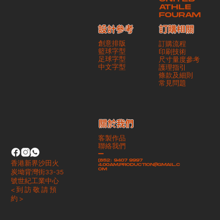
ATHLE
FOURAM
訂購相關
設計參考
創意排版
訂購流程
籃球字型
印刷技術
足球字型
尺寸量度參考
​中文字型
護理指引
條款及細則
​常見問題
​關於我們
客製作品
聯絡我們
-
(852）9407 9997
香港新界沙田火
4.00am.production@gmail.c
om
炭坳背灣街33-35
號世紀工業中心
< 到 訪 敬 請 預
約 >