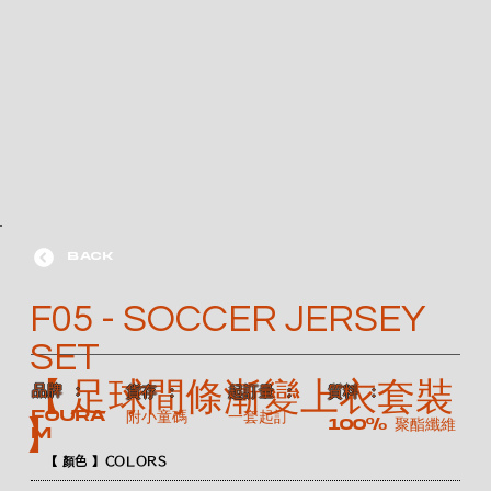
BACK
F05 - SOCCER JERSEY
SET
【 足球間條漸變上衣套裝
​品牌 ：
​質料 ：
​貨存 ：
​起訂量 ：
FOURA
附小童碼
一套起訂
100% 聚酯纖維
】
M
【 顏色 】COLORS