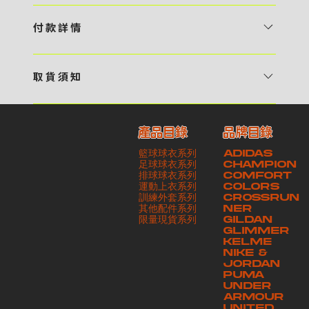
1 / 挑選款式及設計 貴客可瀏覽 4:00AM 官方網站或親臨工作室〈 需
預 約 〉，參看官網上的商品目錄和作品照片去選擇心儀的款式，同時可
付 款 詳 情
自行設計，根據個人喜好去配置顏色、文字，圖像以及大小比例 任何款
貴客可選擇以下方式繳付貨款： ・ 親臨工作室現金支付 < 需 預 約 >
式設計上的問題，歡迎向 4AM 團隊職員查詢 2 / 提交定制資料及獲取
・ Payme ・ 現金機入數 ・ 銀行櫃檯入數 ・ ATM自動櫃員機轉帳 ・
報價 貴客可透過電郵方式或 WhatsApp 平台提交定製資料，4AM 團
取 貨 須 知
e-Banking 網上銀行 ・ 轉數快 FPS ・ 公司 / 個人劃線支票 - 貴客所
隊會盡快聯絡貴客，進一步確認款式設計上的細節，並根據訂購內容進行
貴客可選擇以下方式提取所訂購之貨品： ​・ 工作室自取 < 需 預 約 > ｜
訂購之金額以港幣計算 - 本公司將依據貴客所提供之電郵地址發送貨款
報價 3 / 確實訂單及緻付訂金 4AM 團隊依照訂購細項製作設計稿件及
請與4AM團隊職員聯絡預約取貨時間｜​ ・ GoGoVan ｜即日完成配送
交易單據。如貴客欲更改電郵地址，請與 4AM 團隊聯絡 - 貴客的付款
相關價目，貴客最終確認後將獲取正式完整單據，請安排繳付貨款訂金以
產品目錄
品牌目錄
服務｜運費由貴客現金支付司機｜ ・ 順豐速運 ｜貨件運送需要多於2－
記錄可透過電郵 或 WhatsApp平台（ 請註明訂單編號 ）交予4AM 團
啟動貨品製作 4 / 商品印製 訂金核實後，4AM 團隊將隨即開始製作 5
籃球球衣系列
ADIDAS
3個工作天｜到付｜​ - 貴客請於貨品可取日起之 10 個工作天內安排提取
隊核實有關款項 - 任何轉帳或換匯交易手續費等額外費用，一概不歸屬
/ 貨品提取 商品製作完成後，4AM 團隊將聯絡貴客安排貨款餘額及提取
足球球衣系列
CHAMPION
貨品，如逾期未取，本公司將不予保存相關貨品。有關貨款訂金將不予歸
本公司之責任 - 貴客請於收獲本公司正式訂購單據後 3 個工作天內安排
排球球衣系列
貨品。貴客可選擇最適合的付款方式以及取貨安排
COMFORT
運動上衣系列
COLORS
還，貴客仍須負責貨款餘額 - 貴客請於收貨時小心核對貨品數量及檢查
付款。如未能按期繳付所需款項，貴客須緻交因逾期所衍生之額外行政費
訓練外套系列
CROSSRUN
貨品品質 - 基於 S.F. Express / GoGoVan 等託運商為第三方服務，
用
其他配件系列
NER
​限量現貨系列
GILDAN
本公司將保證貨品安全到達第三方手中。如第三方在運送過程中引致任何
GLIMMER
有關貨品之遺失、損毀、誤投或運送延誤，本公司一律不負責
KELME
NIKE &
JORDAN
PUMA
UNDER
ARMOUR
UNITED