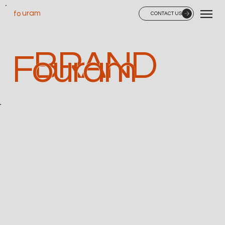
uram
fo
CONTACT US
BRAND
Fouram