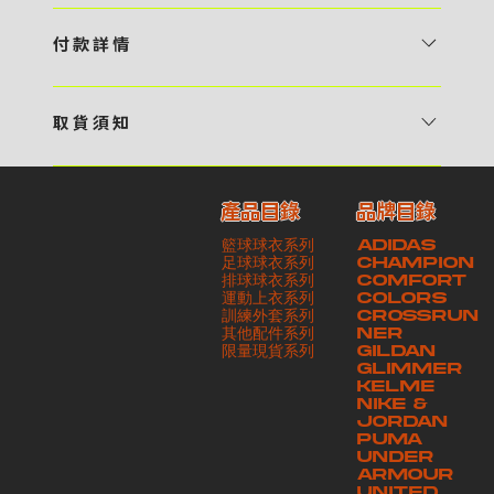
1 / 挑選款式及設計 貴客可瀏覽 4:00AM 官方網站或親臨工作室〈 需
預 約 〉，參看官網上的商品目錄和作品照片去選擇心儀的款式，同時可
付 款 詳 情
自行設計，根據個人喜好去配置顏色、文字，圖像以及大小比例 任何款
貴客可選擇以下方式繳付貨款： ・ 親臨工作室現金支付 < 需 預 約 >
式設計上的問題，歡迎向 4AM 團隊職員查詢 2 / 提交定制資料及獲取
・ Payme ・ 現金機入數 ・ 銀行櫃檯入數 ・ ATM自動櫃員機轉帳 ・
報價 貴客可透過電郵方式或 WhatsApp 平台提交定製資料，4AM 團
取 貨 須 知
e-Banking 網上銀行 ・ 轉數快 FPS ・ 公司 / 個人劃線支票 - 貴客所
隊會盡快聯絡貴客，進一步確認款式設計上的細節，並根據訂購內容進行
貴客可選擇以下方式提取所訂購之貨品： ​・ 工作室自取 < 需 預 約 > ｜
訂購之金額以港幣計算 - 本公司將依據貴客所提供之電郵地址發送貨款
報價 3 / 確實訂單及緻付訂金 4AM 團隊依照訂購細項製作設計稿件及
請與4AM團隊職員聯絡預約取貨時間｜​ ・ GoGoVan ｜即日完成配送
交易單據。如貴客欲更改電郵地址，請與 4AM 團隊聯絡 - 貴客的付款
相關價目，貴客最終確認後將獲取正式完整單據，請安排繳付貨款訂金以
產品目錄
品牌目錄
服務｜運費由貴客現金支付司機｜ ・ 順豐速運 ｜貨件運送需要多於2－
記錄可透過電郵 或 WhatsApp平台（ 請註明訂單編號 ）交予4AM 團
啟動貨品製作 4 / 商品印製 訂金核實後，4AM 團隊將隨即開始製作 5
籃球球衣系列
ADIDAS
3個工作天｜到付｜​ - 貴客請於貨品可取日起之 10 個工作天內安排提取
隊核實有關款項 - 任何轉帳或換匯交易手續費等額外費用，一概不歸屬
/ 貨品提取 商品製作完成後，4AM 團隊將聯絡貴客安排貨款餘額及提取
足球球衣系列
CHAMPION
貨品，如逾期未取，本公司將不予保存相關貨品。有關貨款訂金將不予歸
本公司之責任 - 貴客請於收獲本公司正式訂購單據後 3 個工作天內安排
排球球衣系列
貨品。貴客可選擇最適合的付款方式以及取貨安排
COMFORT
運動上衣系列
COLORS
還，貴客仍須負責貨款餘額 - 貴客請於收貨時小心核對貨品數量及檢查
付款。如未能按期繳付所需款項，貴客須緻交因逾期所衍生之額外行政費
訓練外套系列
CROSSRUN
貨品品質 - 基於 S.F. Express / GoGoVan 等託運商為第三方服務，
用
其他配件系列
NER
​限量現貨系列
GILDAN
本公司將保證貨品安全到達第三方手中。如第三方在運送過程中引致任何
GLIMMER
有關貨品之遺失、損毀、誤投或運送延誤，本公司一律不負責
KELME
NIKE &
JORDAN
PUMA
UNDER
ARMOUR
UNITED