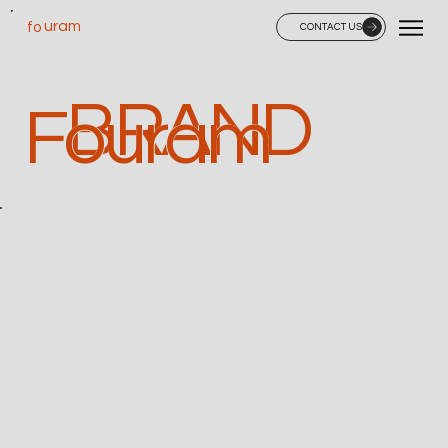
uram
fo
CONTACT US
BRAND
Fouram