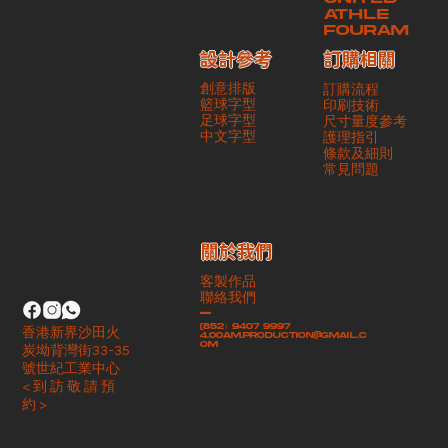
ATHLE
FOURAM
訂購相關
設計參考
創意排版
訂購流程
籃球字型
印刷技術
足球字型
尺寸量度參考
​中文字型
護理指引
條款及細則
​常見問題
​關於我們
客製作品
聯絡我們
-
(852）9407 9997
香港新界沙田火
4.00am.production@gmail.c
om
炭坳背灣街33-35
號世紀工業中心
< 到 訪 敬 請 預
約 >