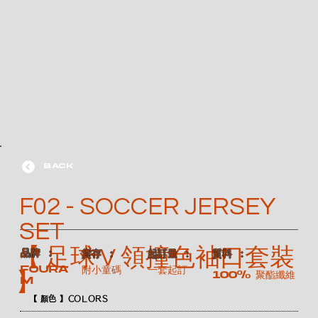
BACK
F02 - SOCCER JERSEY
SET
【 足球 V 領撞色袖口套裝
​品牌 ：
​質料 ：
​貨存 ：
​起訂量 ：
FOURA
附小童碼
一套起訂
100% 聚酯纖維
】
M
【 顏色 】COLORS