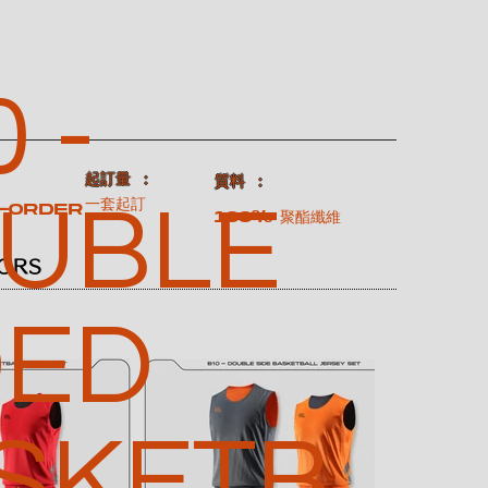
 -
​起訂量 ：
：
​質料 ：
UBLE
一套起訂
-order
100% 聚酯纖維
ORS
DED
SKETB