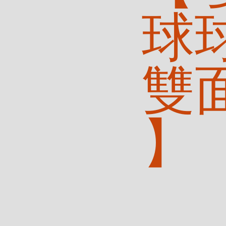
球
雙
】