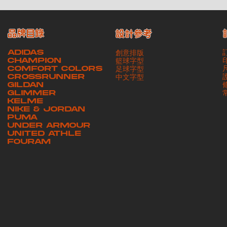
品牌目錄
設計參考
ADIDAS
創意排版
CHAMPION
籃球字型
COMFORT COLORS
足球字型
CROSSRUNNER
​中文字型
GILDAN
GLIMMER
KELME
NIKE & JORDAN
PUMA
UNDER ARMOUR
UNITED ATHLE
FOURAM