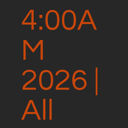
4:00A
M
2026 |
All