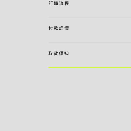
訂 購 流 程
1 / 挑選款式及設計 貴客可瀏覽 4:00AM 官方
任何款式設計上的問題，歡迎向 4AM 團隊職員查詢 2 
付 款 詳 情
訂購內容進行報價 3 / 確實訂單及緻付訂金 4AM 團
隊將隨即開始製作 5 / 貨品提取 商品製作完成後，4
貴客可選擇以下方式繳付貨款： ・ 親臨工作室現金支付 < 需 預
- 貴客所訂購之金額以港幣計算 - 本公司將依據貴客所提
取 貨 須 知
）交予4AM 團隊核實有關款項 - 任何轉帳或換匯交易
期所衍生之額外行政費用
貴客可選擇以下方式提取所訂購之貨品： ​・ 工作室自取 <
多於2－3個工作天｜到付｜​ - 貴客請於貨品可取日起
貨品數量及檢查貨品品質 - 基於 S.F. Express
司一律不負責