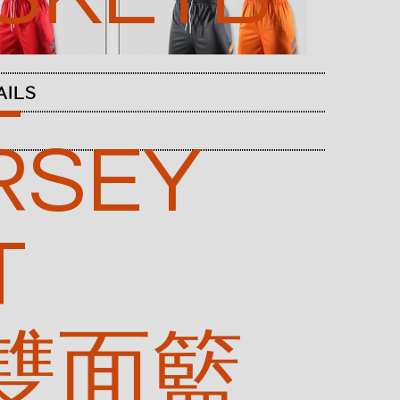
L
AILS
RSEY
T
 雙面籃