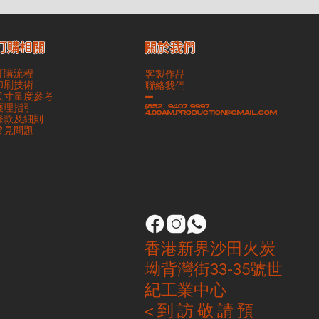
​關於我們
訂購相關
訂購流程
客製作品
印刷技術
聯絡我們
尺寸量度參考
-
護理指引
(852）9407 9997
4.00am.production@gmail.com
條款及細則
​常見問題
香港新界沙田火炭
坳背灣街33-35號世
紀工業中心
< 到 訪 敬 請 預