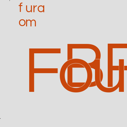
f
ura
o
m
B
Fo