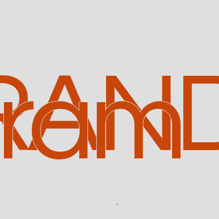
RAN
uram