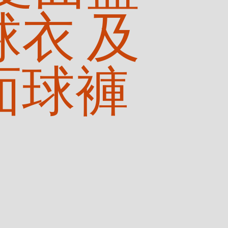
球衣 及
面球褲