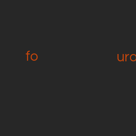
fo
ur