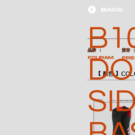
BACK
B10
​品牌 ：
​貨存 
DO
FOURAM
Pre
【 顏色 】COL
SI
BA