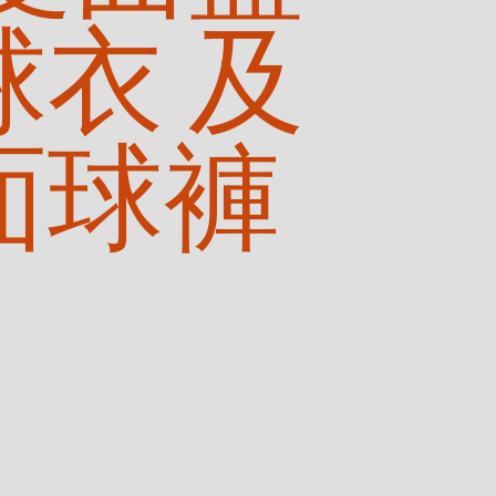
球衣 及
面球褲