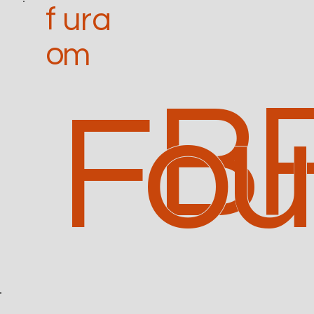
f
ura
o
m
B
Fo