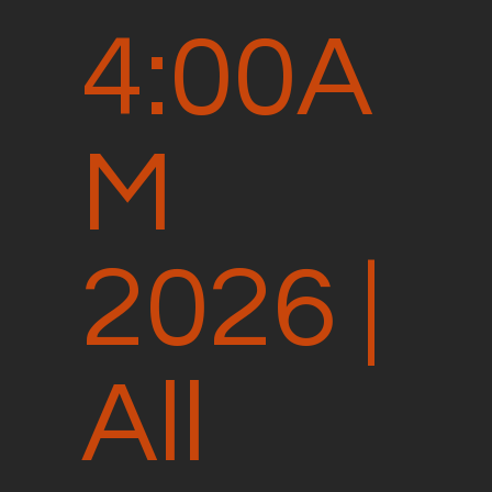
4:00A
M
2026 |
All