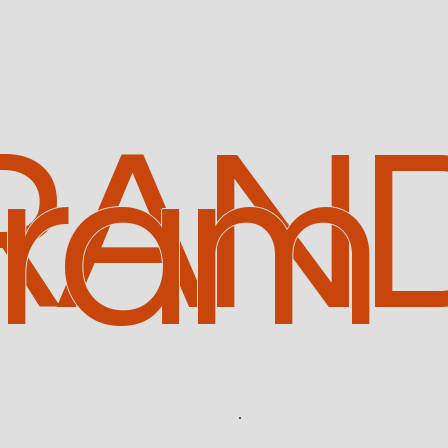
RAN
uram