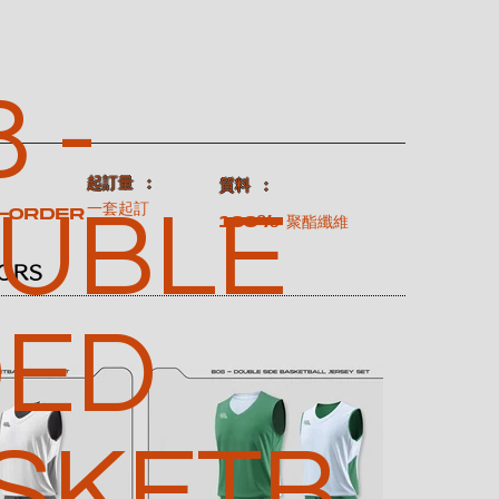
 -
​起訂量 ：
：
​質料 ：
UBLE
一套起訂
-order
100% 聚酯纖維
ORS
DED
SKETB