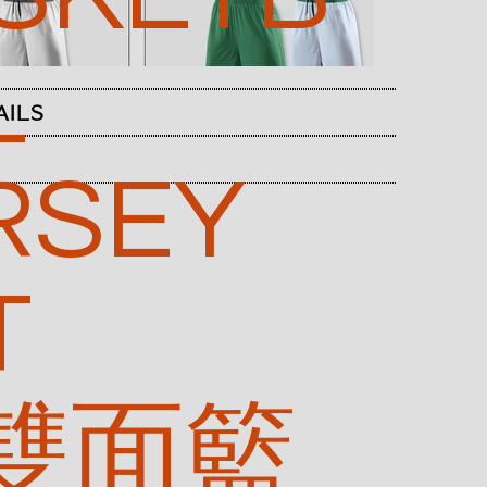
L
AILS
RSEY
T
 雙面籃