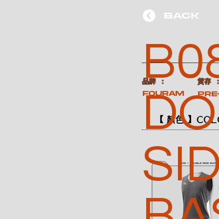
BACK
B08
​品牌 ：
​貨存 
DO
FOURAM
Pre
【 顏色 】COL
SI
BA