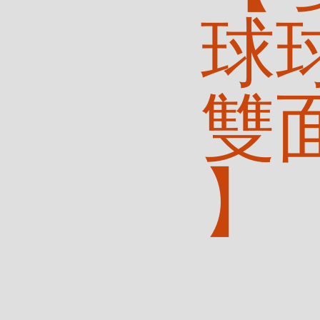
球
雙
】