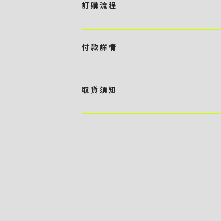
訂 購 流 程
1 / 挑選款式及設計 貴客可瀏覽 4:00AM 官方
任何款式設計上的問題，歡迎向 4AM 團隊職員查詢 2 
付 款 詳 情
訂購內容進行報價 3 / 確實訂單及緻付訂金 4AM 團
隊將隨即開始製作 5 / 貨品提取 商品製作完成後，4
貴客可選擇以下方式繳付貨款： ・ 親臨工作室現金支付 < 需 預
- 貴客所訂購之金額以港幣計算 - 本公司將依據貴客所提
取 貨 須 知
）交予4AM 團隊核實有關款項 - 任何轉帳或換匯交易
期所衍生之額外行政費用
貴客可選擇以下方式提取所訂購之貨品： ​・ 工作室自取 <
多於2－3個工作天｜到付｜​ - 貴客請於貨品可取日起
貨品數量及檢查貨品品質 - 基於 S.F. Express
司一律不負責