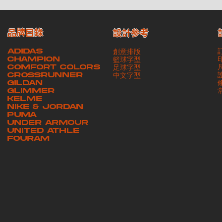
品牌目錄
設計參考
ADIDAS
創意排版
CHAMPION
籃球字型
COMFORT COLORS
足球字型
CROSSRUNNER
​中文字型
GILDAN
GLIMMER
KELME
NIKE & JORDAN
PUMA
UNDER ARMOUR
UNITED ATHLE
FOURAM