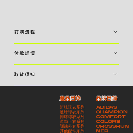
訂 購 流 程
1 / 挑選款式及設計 貴客可瀏覽 4:00AM 官方網站或親臨工作室〈 需
預 約 〉，參看官網上的商品目錄和作品照片去選擇心儀的款式，同時可
付 款 詳 情
自行設計，根據個人喜好去配置顏色、文字，圖像以及大小比例 任何款
貴客可選擇以下方式繳付貨款： ・ 親臨工作室現金支付 < 需 預 約 >
式設計上的問題，歡迎向 4AM 團隊職員查詢 2 / 提交定制資料及獲取
・ Payme ・ 現金機入數 ・ 銀行櫃檯入數 ・ ATM自動櫃員機轉帳 ・
報價 貴客可透過電郵方式或 WhatsApp 平台提交定製資料，4AM 團
取 貨 須 知
e-Banking 網上銀行 ・ 轉數快 FPS ・ 公司 / 個人劃線支票 - 貴客所
隊會盡快聯絡貴客，進一步確認款式設計上的細節，並根據訂購內容進行
貴客可選擇以下方式提取所訂購之貨品： ​・ 工作室自取 < 需 預 約 > ｜
訂購之金額以港幣計算 - 本公司將依據貴客所提供之電郵地址發送貨款
報價 3 / 確實訂單及緻付訂金 4AM 團隊依照訂購細項製作設計稿件及
請與4AM團隊職員聯絡預約取貨時間｜​ ・ GoGoVan ｜即日完成配送
交易單據。如貴客欲更改電郵地址，請與 4AM 團隊聯絡 - 貴客的付款
相關價目，貴客最終確認後將獲取正式完整單據，請安排繳付貨款訂金以
產品目錄
品牌目錄
服務｜運費由貴客現金支付司機｜ ・ 順豐速運 ｜貨件運送需要多於2－
記錄可透過電郵 或 WhatsApp平台（ 請註明訂單編號 ）交予4AM 團
啟動貨品製作 4 / 商品印製 訂金核實後，4AM 團隊將隨即開始製作 5
籃球球衣系列
ADIDAS
3個工作天｜到付｜​ - 貴客請於貨品可取日起之 10 個工作天內安排提取
隊核實有關款項 - 任何轉帳或換匯交易手續費等額外費用，一概不歸屬
/ 貨品提取 商品製作完成後，4AM 團隊將聯絡貴客安排貨款餘額及提取
足球球衣系列
CHAMPION
貨品，如逾期未取，本公司將不予保存相關貨品。有關貨款訂金將不予歸
本公司之責任 - 貴客請於收獲本公司正式訂購單據後 3 個工作天內安排
排球球衣系列
貨品。貴客可選擇最適合的付款方式以及取貨安排
COMFORT
運動上衣系列
COLORS
還，貴客仍須負責貨款餘額 - 貴客請於收貨時小心核對貨品數量及檢查
付款。如未能按期繳付所需款項，貴客須緻交因逾期所衍生之額外行政費
訓練外套系列
CROSSRUN
貨品品質 - 基於 S.F. Express / GoGoVan 等託運商為第三方服務，
用
其他配件系列
NER