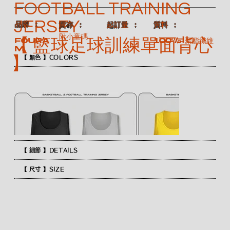
FOOTBALL TRAINING
JERSEY
​品牌 ：
​質料 ：
​貨存 ：
​起訂量 ：
附小童碼
【 籃球足球訓練單面背心
100% 聚酯纖維
FOURA
M
】
【 顏色 】COLORS
【 細節 】DETAILS
【 尺寸 】SIZE