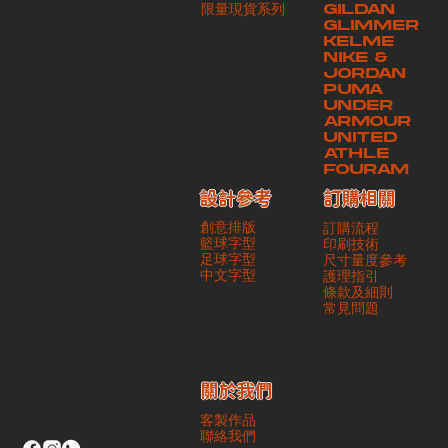
​限量現貨系列
GILDAN
本公司將保證貨品安全到達第三方手中。如第三方在運送過程中引致任何
GLIMMER
有關貨品之遺失、損毀、誤投或運送延誤，本公司一律不負責
KELME
NIKE &
JORDAN
PUMA
UNDER
ARMOUR
UNITED
ATHLE
FOURAM
訂購相關
設計參考
創意排版
訂購流程
籃球字型
印刷技術
足球字型
尺寸量度參考
​中文字型
護理指引
條款及細則
​常見問題
​關於我們
客製作品
聯絡我們