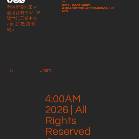
-
(852）9407 9997
香港新界沙田火
4.00am.production@gmail.c
om
炭坳背灣街33-35
號世紀工業中心
< 到 訪 敬 請 預
約 >
uram
fo
4:00AM
2026 | All
Rights
Reserved