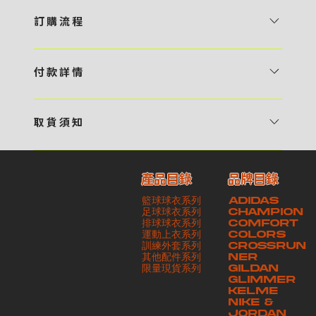
訂 購 流 程
1 / 挑選款式及設計 貴客可瀏覽 4:00AM 官方網站或親臨工作室〈 需
預 約 〉，參看官網上的商品目錄和作品照片去選擇心儀的款式，同時可
付 款 詳 情
自行設計，根據個人喜好去配置顏色、文字，圖像以及大小比例 任何款
貴客可選擇以下方式繳付貨款： ・ 親臨工作室現金支付 < 需 預 約 >
式設計上的問題，歡迎向 4AM 團隊職員查詢 2 / 提交定制資料及獲取
・ Payme ・ 現金機入數 ・ 銀行櫃檯入數 ・ ATM自動櫃員機轉帳 ・
報價 貴客可透過電郵方式或 WhatsApp 平台提交定製資料，4AM 團
取 貨 須 知
e-Banking 網上銀行 ・ 轉數快 FPS ・ 公司 / 個人劃線支票 - 貴客所
隊會盡快聯絡貴客，進一步確認款式設計上的細節，並根據訂購內容進行
貴客可選擇以下方式提取所訂購之貨品： ​・ 工作室自取 < 需 預 約 > ｜
訂購之金額以港幣計算 - 本公司將依據貴客所提供之電郵地址發送貨款
報價 3 / 確實訂單及緻付訂金 4AM 團隊依照訂購細項製作設計稿件及
請與4AM團隊職員聯絡預約取貨時間｜​ ・ GoGoVan ｜即日完成配送
交易單據。如貴客欲更改電郵地址，請與 4AM 團隊聯絡 - 貴客的付款
相關價目，貴客最終確認後將獲取正式完整單據，請安排繳付貨款訂金以
產品目錄
品牌目錄
服務｜運費由貴客現金支付司機｜ ・ 順豐速運 ｜貨件運送需要多於2－
記錄可透過電郵 或 WhatsApp平台（ 請註明訂單編號 ）交予4AM 團
啟動貨品製作 4 / 商品印製 訂金核實後，4AM 團隊將隨即開始製作 5
籃球球衣系列
ADIDAS
3個工作天｜到付｜​ - 貴客請於貨品可取日起之 10 個工作天內安排提取
隊核實有關款項 - 任何轉帳或換匯交易手續費等額外費用，一概不歸屬
/ 貨品提取 商品製作完成後，4AM 團隊將聯絡貴客安排貨款餘額及提取
足球球衣系列
CHAMPION
貨品，如逾期未取，本公司將不予保存相關貨品。有關貨款訂金將不予歸
本公司之責任 - 貴客請於收獲本公司正式訂購單據後 3 個工作天內安排
排球球衣系列
貨品。貴客可選擇最適合的付款方式以及取貨安排
COMFORT
運動上衣系列
COLORS
還，貴客仍須負責貨款餘額 - 貴客請於收貨時小心核對貨品數量及檢查
付款。如未能按期繳付所需款項，貴客須緻交因逾期所衍生之額外行政費
訓練外套系列
CROSSRUN
貨品品質 - 基於 S.F. Express / GoGoVan 等託運商為第三方服務，
用
其他配件系列
NER
​限量現貨系列
GILDAN
本公司將保證貨品安全到達第三方手中。如第三方在運送過程中引致任何
GLIMMER
有關貨品之遺失、損毀、誤投或運送延誤，本公司一律不負責
KELME
NIKE &
JORDAN