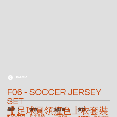
BACK
F06 - SOCCER JERSEY
SET
【 足球圓領撞色上衣套裝
​品牌 ：
​質料 ：
​貨存 ：
​起訂量 ：
FOURA
附小童碼
一套起訂