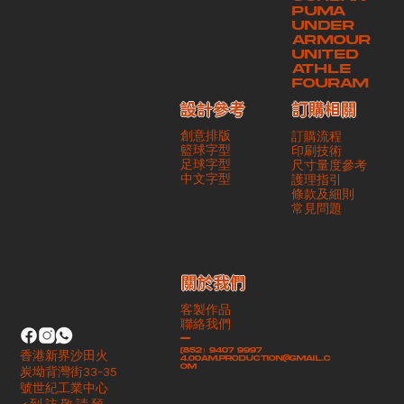
PUMA
UNDER
ARMOUR
UNITED
ATHLE
FOURAM
訂購相關
設計參考
創意排版
訂購流程
籃球字型
印刷技術
足球字型
尺寸量度參考
​中文字型
護理指引
條款及細則
​常見問題
​關於我們
客製作品
聯絡我們
-
(852）9407 9997
香港新界沙田火
4.00am.production@gmail.c
om
炭坳背灣街33-35
號世紀工業中心