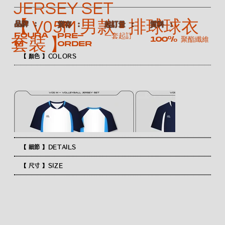
JERSEY SET
【 V05M 男款 - 排球球衣
​品牌 ：
​質料 ：
​貨存 ：
​起訂量 ：
FOURA
Pre-
一套起訂
100% 聚酯纖維
套裝 】
M
order
【 顏色 】COLORS
【 細節 】DETAILS
【 尺寸 】SIZE