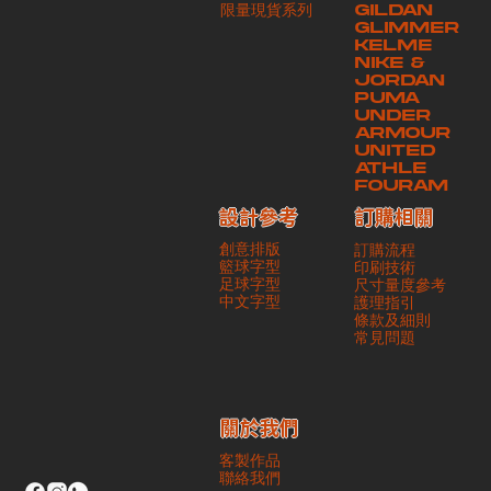
​限量現貨系列
GILDAN
本公司將保證貨品安全到達第三方手中。如第三方在運送過程中引致任何
GLIMMER
有關貨品之遺失、損毀、誤投或運送延誤，本公司一律不負責
KELME
NIKE &
JORDAN
PUMA
UNDER
ARMOUR
UNITED
ATHLE
FOURAM
訂購相關
設計參考
創意排版
訂購流程
籃球字型
印刷技術
足球字型
尺寸量度參考
​中文字型
護理指引
條款及細則
​常見問題
​關於我們
客製作品
聯絡我們