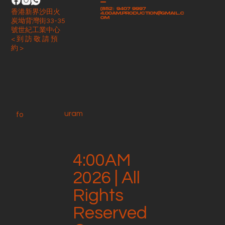
-
(852）9407 9997
香港新界沙田火
4.00am.production@gmail.c
om
炭坳背灣街33-35
號世紀工業中心
< 到 訪 敬 請 預
約 >
uram
fo
4:00AM
2026 | All
Rights
Reserved