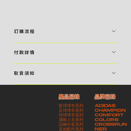
訂 購 流 程
1 / 挑選款式及設計 貴客可瀏覽 4:00AM 官方網站或親臨工作室〈 需
預 約 〉，參看官網上的商品目錄和作品照片去選擇心儀的款式，同時可
付 款 詳 情
自行設計，根據個人喜好去配置顏色、文字，圖像以及大小比例 任何款
貴客可選擇以下方式繳付貨款： ・ 親臨工作室現金支付 < 需 預 約 >
式設計上的問題，歡迎向 4AM 團隊職員查詢 2 / 提交定制資料及獲取
・ Payme ・ 現金機入數 ・ 銀行櫃檯入數 ・ ATM自動櫃員機轉帳 ・
報價 貴客可透過電郵方式或 WhatsApp 平台提交定製資料，4AM 團
取 貨 須 知
e-Banking 網上銀行 ・ 轉數快 FPS ・ 公司 / 個人劃線支票 - 貴客所
隊會盡快聯絡貴客，進一步確認款式設計上的細節，並根據訂購內容進行
貴客可選擇以下方式提取所訂購之貨品： ​・ 工作室自取 < 需 預 約 > ｜
訂購之金額以港幣計算 - 本公司將依據貴客所提供之電郵地址發送貨款
報價 3 / 確實訂單及緻付訂金 4AM 團隊依照訂購細項製作設計稿件及
請與4AM團隊職員聯絡預約取貨時間｜​ ・ GoGoVan ｜即日完成配送
交易單據。如貴客欲更改電郵地址，請與 4AM 團隊聯絡 - 貴客的付款
相關價目，貴客最終確認後將獲取正式完整單據，請安排繳付貨款訂金以
產品目錄
品牌目錄
服務｜運費由貴客現金支付司機｜ ・ 順豐速運 ｜貨件運送需要多於2－
記錄可透過電郵 或 WhatsApp平台（ 請註明訂單編號 ）交予4AM 團
啟動貨品製作 4 / 商品印製 訂金核實後，4AM 團隊將隨即開始製作 5
籃球球衣系列
ADIDAS
3個工作天｜到付｜​ - 貴客請於貨品可取日起之 10 個工作天內安排提取
隊核實有關款項 - 任何轉帳或換匯交易手續費等額外費用，一概不歸屬
/ 貨品提取 商品製作完成後，4AM 團隊將聯絡貴客安排貨款餘額及提取
足球球衣系列
CHAMPION
貨品，如逾期未取，本公司將不予保存相關貨品。有關貨款訂金將不予歸
本公司之責任 - 貴客請於收獲本公司正式訂購單據後 3 個工作天內安排
排球球衣系列
貨品。貴客可選擇最適合的付款方式以及取貨安排
COMFORT
運動上衣系列
COLORS
還，貴客仍須負責貨款餘額 - 貴客請於收貨時小心核對貨品數量及檢查
付款。如未能按期繳付所需款項，貴客須緻交因逾期所衍生之額外行政費
訓練外套系列
CROSSRUN
貨品品質 - 基於 S.F. Express / GoGoVan 等託運商為第三方服務，
用
其他配件系列
NER