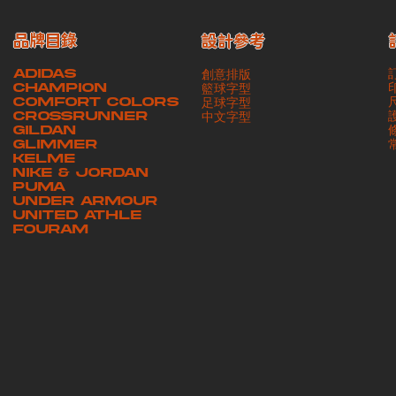
品牌目錄
設計參考
ADIDAS
創意排版
CHAMPION
籃球字型
COMFORT COLORS
足球字型
CROSSRUNNER
​中文字型
GILDAN
GLIMMER
KELME
NIKE & JORDAN
PUMA
UNDER ARMOUR
UNITED ATHLE
FOURAM