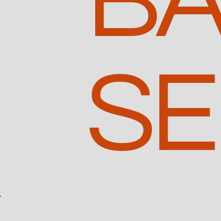
BA
SE