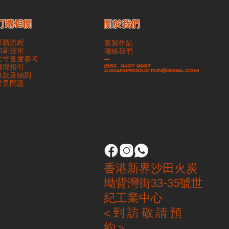
​關於我們
訂購相關
訂購流程
客製作品
印刷技術
聯絡我們
尺寸量度參考
-
護理指引
(852）9407 9997
4.00am.production@gmail.com
條款及細則
​常見問題
香港新界沙田火炭
坳背灣街33-35號世
紀工業中心
< 到 訪 敬 請 預
約 >