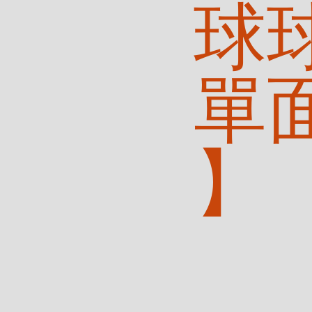
球
單
】