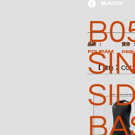
BACK
B05
​品牌 ：
​貨存 
SI
FOURAM
Pre
【 顏色 】COL
SI
BA