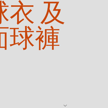
球衣 及
面球褲