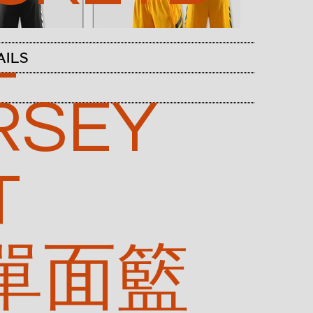
L
AILS
RSEY
T
 單面籃