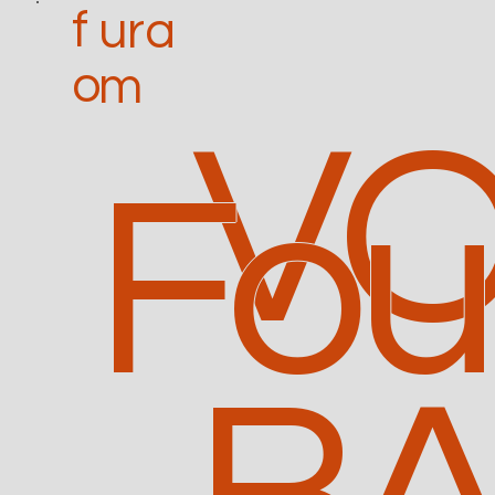
f
ura
o
m
VO
Fo