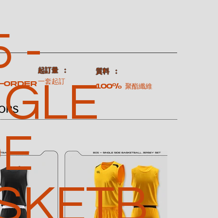
 -
​起訂量 ：
：
​質料 ：
NGLE
一套起訂
-order
100% 聚酯纖維
ORS
DE
SKETB