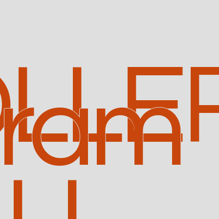
LLE
uram