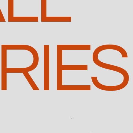
LL
RIES