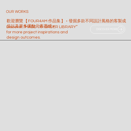
OUR WORKS
歡迎瀏覽
【
FOUR4AM 作品集
】，
發掘多款不同設計風格的客製成
品以及更多運動元素靈感
。
Discover “MADE-TO-ORDER LIBRARY”
DISCOVER MORE
for more project inspirations and
design outcomes.