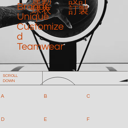
運動
設計
Brands
球衣
訂製
Unique
Customize
d
Teamwear
SCROLL
DOWN
A
B
C
D
E
F