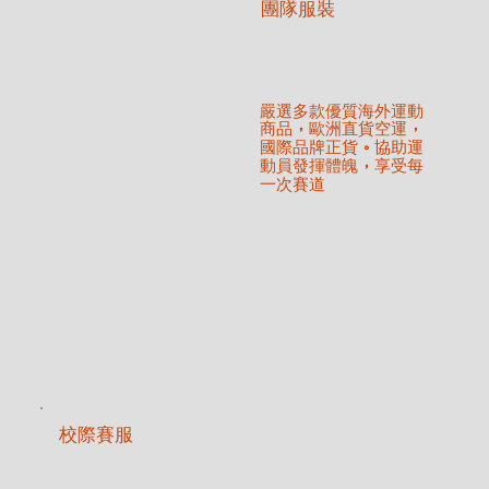
​團隊服裝
嚴選多款優質海外運動
商品
歐洲直貨空運
，
，
國際品牌正貨
協助運
。
動員發揮體魄
享受每
，
一次賽道
校際賽服