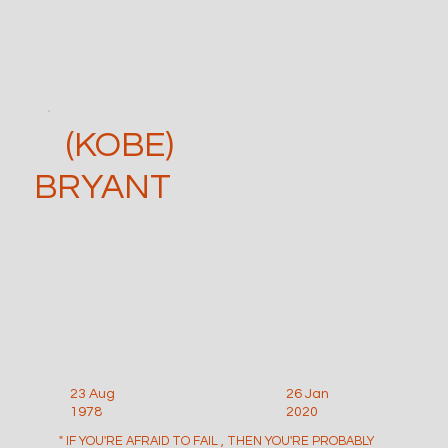
(KOBE)
BRYANT
23 Aug
26 Jan
1978
2020
" IF YOU'RE AFRAID TO FAIL , THEN YOU'RE PROBABLY