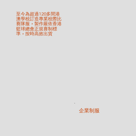
至今為超過120多間港
澳學校訂造專業校際比
賽隊服
製作嚴依香港
，
籃球總會正規賽制標
準
按時高效出貨
，
企業制服