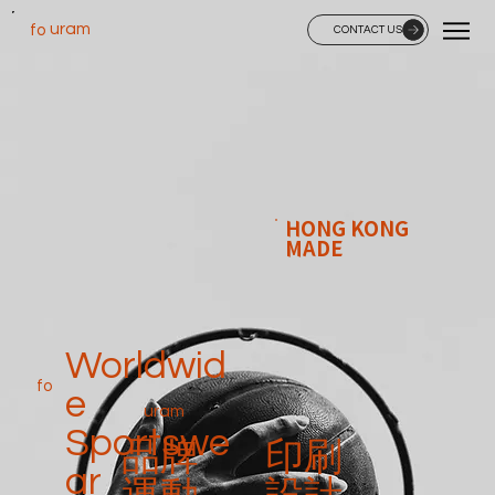
uram
fo
CONTACT US
HONG KONG
MADE
Worldwid
fo
e
uram
Sportswe
​品牌
印刷
ar