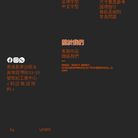
足球字型
尺寸量度參考
​中文字型
護理指引
條款及細則
​常見問題
​關於我們
客製作品
聯絡我們
-
(852）9407 9997
香港新界沙田火
4.00am.production@gmail.c
om
炭坳背灣街33-35
號世紀工業中心
< 到 訪 敬 請 預
約 >
uram
fo