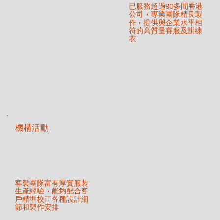
已服務超過90多間香港
公司
專業團隊精良製
，
作
提供與企業水平相
，
符的高質量賽服及訓練
衣
機構活動
客製團隊富有厚實服裝
生產經驗
能夠配合客
，
戶精準校正各種設計細
節和製作安排