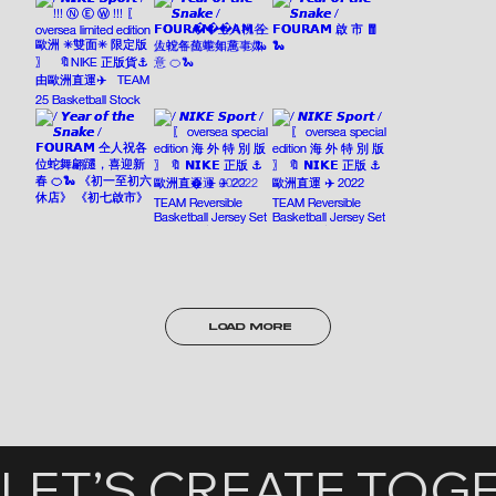
LOAD MORE
LET’S CREATE TOG