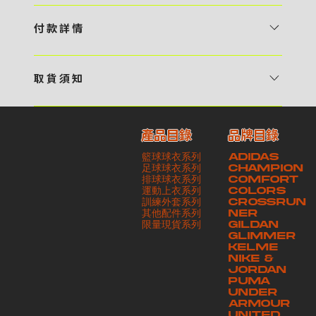
1 / 挑選款式及設計 貴客可瀏覽 4:00AM 官方網站或親臨工作室〈 需
預 約 〉，參看官網上的商品目錄和作品照片去選擇心儀的款式，同時可
付 款 詳 情
自行設計，根據個人喜好去配置顏色、文字，圖像以及大小比例 任何款
貴客可選擇以下方式繳付貨款： ・ 親臨工作室現金支付 < 需 預 約 >
式設計上的問題，歡迎向 4AM 團隊職員查詢 2 / 提交定制資料及獲取
・ Payme ・ 現金機入數 ・ 銀行櫃檯入數 ・ ATM自動櫃員機轉帳 ・
報價 貴客可透過電郵方式或 WhatsApp 平台提交定製資料，4AM 團
取 貨 須 知
e-Banking 網上銀行 ・ 轉數快 FPS ・ 公司 / 個人劃線支票 - 貴客所
隊會盡快聯絡貴客，進一步確認款式設計上的細節，並根據訂購內容進行
貴客可選擇以下方式提取所訂購之貨品： ​・ 工作室自取 < 需 預 約 > ｜
訂購之金額以港幣計算 - 本公司將依據貴客所提供之電郵地址發送貨款
報價 3 / 確實訂單及緻付訂金 4AM 團隊依照訂購細項製作設計稿件及
請與4AM團隊職員聯絡預約取貨時間｜​ ・ GoGoVan ｜即日完成配送
交易單據。如貴客欲更改電郵地址，請與 4AM 團隊聯絡 - 貴客的付款
相關價目，貴客最終確認後將獲取正式完整單據，請安排繳付貨款訂金以
產品目錄
品牌目錄
服務｜運費由貴客現金支付司機｜ ・ 順豐速運 ｜貨件運送需要多於2－
記錄可透過電郵 或 WhatsApp平台（ 請註明訂單編號 ）交予4AM 團
啟動貨品製作 4 / 商品印製 訂金核實後，4AM 團隊將隨即開始製作 5
籃球球衣系列
ADIDAS
3個工作天｜到付｜​ - 貴客請於貨品可取日起之 10 個工作天內安排提取
隊核實有關款項 - 任何轉帳或換匯交易手續費等額外費用，一概不歸屬
/ 貨品提取 商品製作完成後，4AM 團隊將聯絡貴客安排貨款餘額及提取
足球球衣系列
CHAMPION
貨品，如逾期未取，本公司將不予保存相關貨品。有關貨款訂金將不予歸
本公司之責任 - 貴客請於收獲本公司正式訂購單據後 3 個工作天內安排
排球球衣系列
貨品。貴客可選擇最適合的付款方式以及取貨安排
COMFORT
運動上衣系列
COLORS
還，貴客仍須負責貨款餘額 - 貴客請於收貨時小心核對貨品數量及檢查
付款。如未能按期繳付所需款項，貴客須緻交因逾期所衍生之額外行政費
訓練外套系列
CROSSRUN
貨品品質 - 基於 S.F. Express / GoGoVan 等託運商為第三方服務，
用
其他配件系列
NER
​限量現貨系列
GILDAN
本公司將保證貨品安全到達第三方手中。如第三方在運送過程中引致任何
GLIMMER
有關貨品之遺失、損毀、誤投或運送延誤，本公司一律不負責
KELME
NIKE &
JORDAN
PUMA
UNDER
ARMOUR
UNITED