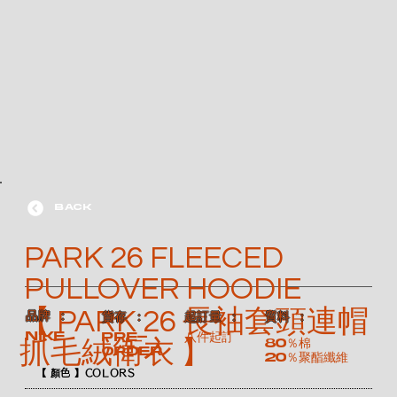
BACK
PARK 26 FLEECED
PULLOVER HOODIE
【 PARK 26 長袖套頭連帽
​品牌 ：
​貨存 ：
​起訂量 ：
​質料 ：
NIKE
Pre-
八件起訂
80％棉
抓毛絨衛衣 】
order
20％聚酯纖維
【 顏色 】COLORS