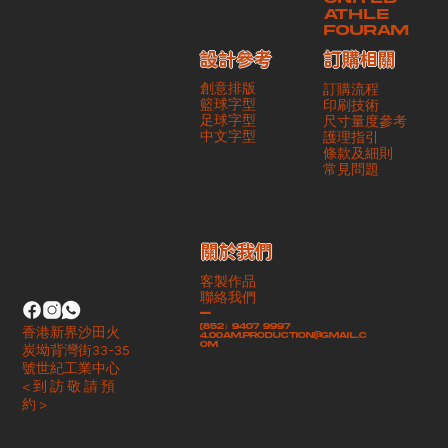
ATHLE
FOURAM
訂購相關
設計參考
創意排版
訂購流程
籃球字型
印刷技術
足球字型
尺寸量度參考
​中文字型
護理指引
條款及細則
​常見問題
​關於我們
客製作品
聯絡我們
-
(852）9407 9997
香港新界沙田火
4.00am.production@gmail.c
om
炭坳背灣街33-35
號世紀工業中心
< 到 訪 敬 請 預
約 >