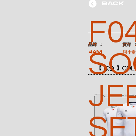
BACK
F04
​品牌 ：
​貨存 
SO
4AM
附小童
【 顏色 】COL
JE
SE