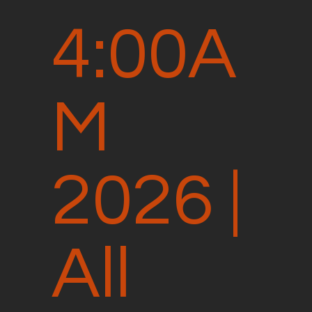
4:00A
M
2026 |
All