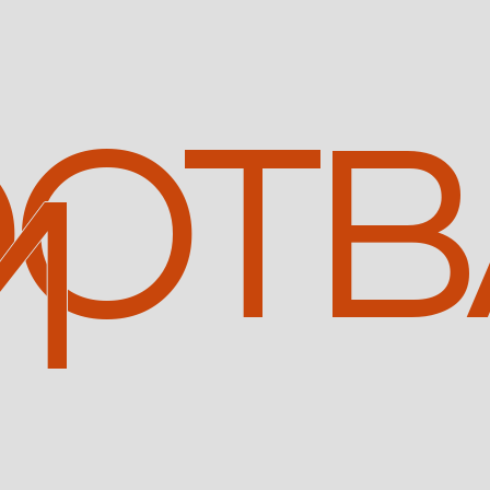
OTB
M