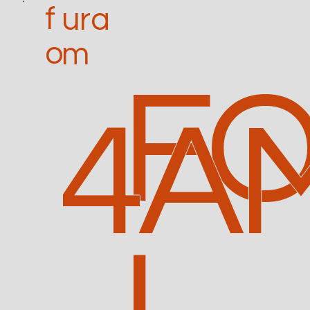
f
ura
o
m
FO
4A