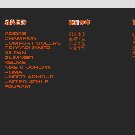
品牌目錄
設計參考
ADIDAS
創意排版
CHAMPION
籃球字型
COMFORT COLORS
足球字型
CROSSRUNNER
​中文字型
GILDAN
GLIMMER
KELME
NIKE & JORDAN
PUMA
UNDER ARMOUR
UNITED ATHLE
FOURAM