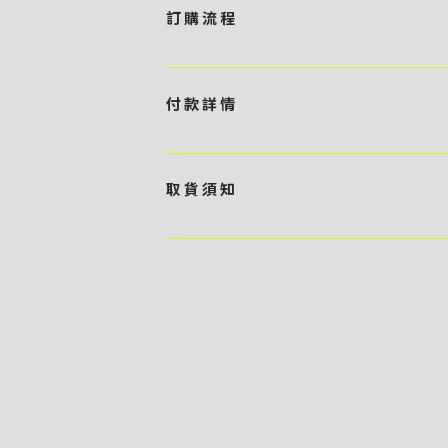
訂 購 流 程
1 / 挑選款式及設計 貴客可瀏覽 4:00AM 官方
任何款式設計上的問題，歡迎向 4AM 團隊職員查詢 2 
付 款 詳 情
訂購內容進行報價 3 / 確實訂單及緻付訂金 4AM 團
隊將隨即開始製作 5 / 貨品提取 商品製作完成後，4
貴客可選擇以下方式繳付貨款： ・ 親臨工作室現金支付 < 需 預
- 貴客所訂購之金額以港幣計算 - 本公司將依據貴客所提
取 貨 須 知
）交予4AM 團隊核實有關款項 - 任何轉帳或換匯交易
期所衍生之額外行政費用
貴客可選擇以下方式提取所訂購之貨品： ​・ 工作室自取 <
多於2－3個工作天｜到付｜​ - 貴客請於貨品可取日起
貨品數量及檢查貨品品質 - 基於 S.F. Express
司一律不負責