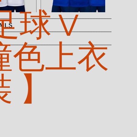
足球 V
AILS
撞色上衣
裝 】