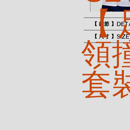
【 
【 細節 】DET
【 尺寸 】SIZE
領
套