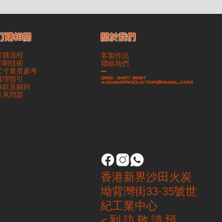
​關於我們
訂購相關
訂購流程
客製作品
印刷技術
聯絡我們
尺寸量度參考
-
護理指引
(852）9407 9997
4.00am.production@gmail.com
條款及細則
​常見問題
香港新界沙田火炭
坳背灣街33-35號世
紀工業中心
< 到 訪 敬 請 預