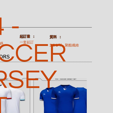
 -
​起訂量 ：
：
​質料 ：
CCER
一套起訂
碼
100% 聚酯纖維
ORS
RSEY
T